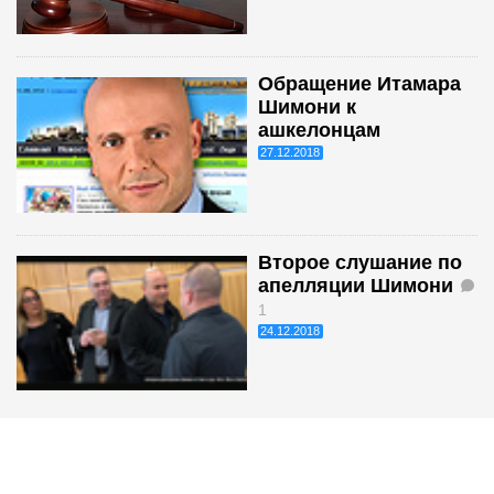
Обращение Итамара
Шимони к
ашкелонцам
27.12.2018
Второе слушание по
апелляции Шимони
1
24.12.2018