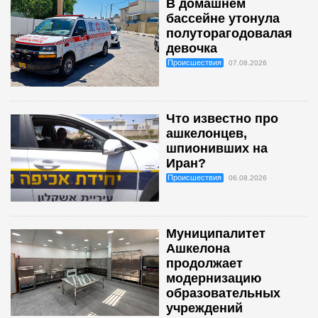
В домашнем
бассейне утонула
полуторагодовалая
девочка
Происшествия
07.08.2026
Что известно про
ашкелонцев,
шпионивших на
Иран?
Происшествия
06.08.2026
Муниципалитет
Ашкелона
продолжает
модернизацию
образовательных
учреждений