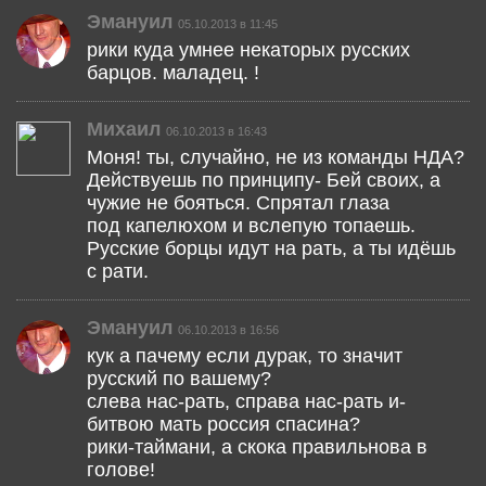
Эмануил
05.10.2013 в 11:45
рики куда умнее некаторых русских
барцов. маладец. !
Михаил
06.10.2013 в 16:43
Моня! ты, случайно, не из команды НДА?
Действуешь по принципу- Бей своих, а
чужие не бояться. Спрятал глаза
под капелюхом и вслепую топаешь.
Русские борцы идут на рать, а ты идёшь
с рати.
Эмануил
06.10.2013 в 16:56
кук а пачему если дурак, то значит
русский по вашему?
слева нас-рать, справа нас-рать и-
битвою мать россия спасина?
рики-таймани, а скока правильнова в
голове!