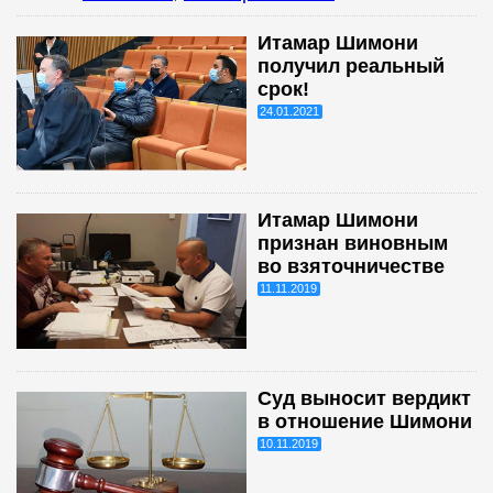
Итамар Шимони
получил реальный
срок!
24.01.2021
Итамар Шимони
признан виновным
во взяточничестве
11.11.2019
Суд выносит вердикт
в отношение Шимони
10.11.2019