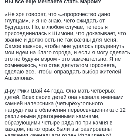
Вы все еще мечтаете стать мэром?
«Не зря говорят, что «»пророчество дано
глупцам», и я не знаю, чего ожидать от
будущего. Но, в любом случае, теперь я
присоединилась к Шимони, что доказывает, что
звание и должность не так важны для меня.
Самое важное, чтобы мне удалось продвинуть
мои идеи на благо города, и если я могу сделать
это не будучи мэром - это замечательно. Я не
сомневаюсь, что став депутатом горсовета,
сделаю все, чтобы оправдать выбор жителей
Ашкелона».
Д-ру Рики Шай 44 года. Она мать четверых
детей. Всех своих детей она назвала именами
камней наперсника (четырёхугольного
нагрудника в облачении первосвященника с 12
различными драгоценными камнями,
образующими четыре ряда по три камня в
каждом, на которых были выгравированы
названия двенадцати колен Израилевых) -