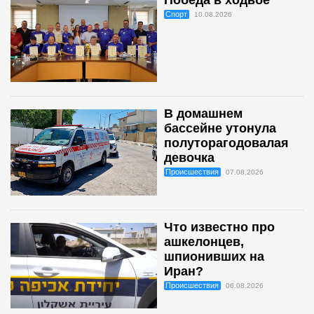
Победа в ходьбе
Спорт
10.08.2026
В домашнем
бассейне утонула
полуторагодовалая
девочка
Происшествия
07.08.2026
Что известно про
ашкелонцев,
шпионивших на
Иран?
Происшествия
06.08.2026