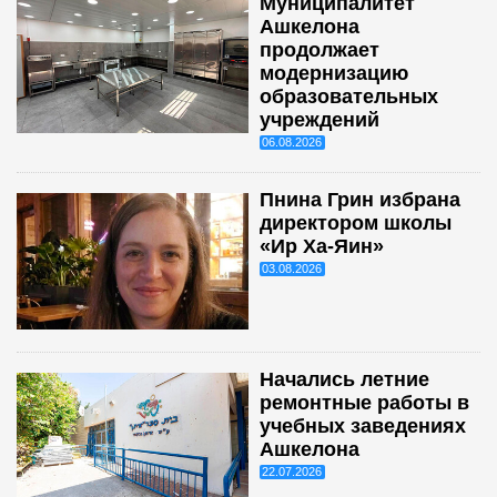
Муниципалитет
Ашкелона
продолжает
модернизацию
образовательных
учреждений
06.08.2026
Пнина Грин избрана
директором школы
«Ир Ха-Яин»
03.08.2026
Начались летние
ремонтные работы в
учебных заведениях
Ашкелона
22.07.2026