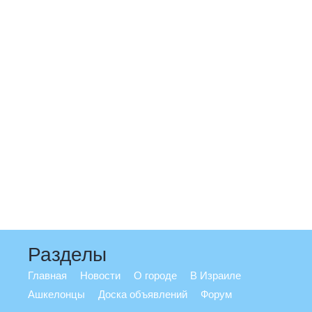
Разделы
Главная
Новости
О городе
В Израиле
Ашкелонцы
Доска объявлений
Форум