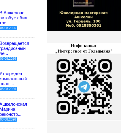
В Ашкелоне
автобус сбил
тре...
04.08.2026
Возвращается
грандиозный
ле...
03.08.2026
Утверждён
комплексный
план ...
05.08.2026
Ашкелонская
Марина
реконстр...
03.08.2026