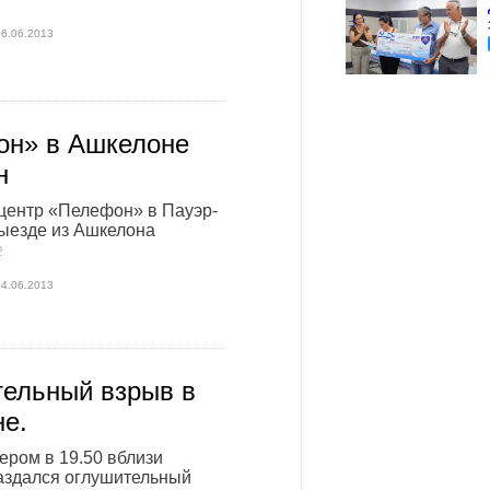
06.06.2013
он» в Ашкелоне
н
центр «Пелефон» в Пауэр-
ыезде из Ашкелона
2
04.06.2013
ельный взрыв в
е.
ером в 19.50 вблизи
аздался оглушительный