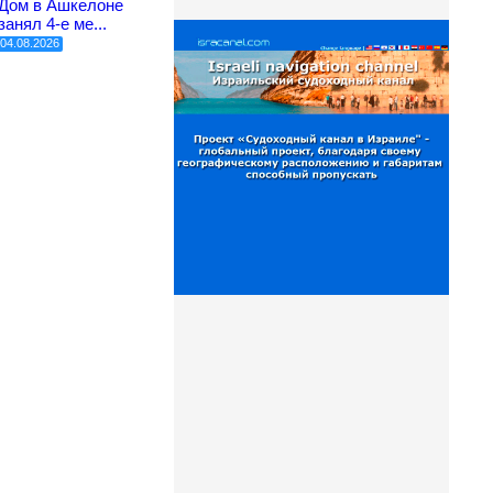
Дом в Ашкелоне
занял 4-е ме...
04.08.2026