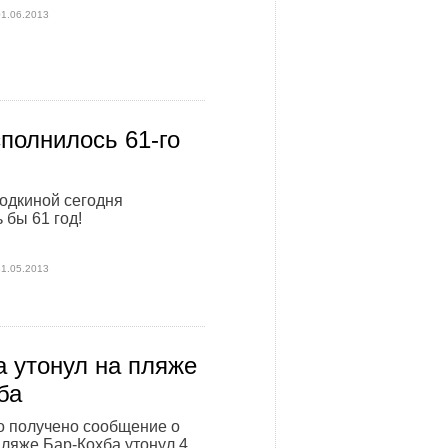
01.06.2013
сполнилось 61-го
одкиной сегодня
 бы 61 год!
31.05.2013
 утонул на пляже
ба
о получено сообщение о
пляже Бар-Кохба утонул 4...