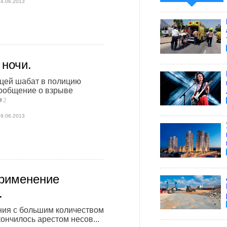
14.06.2013
 ночи.
оцей шабат в полицию
сообщение о взрыве
2
09.06.2013
рименение
.
ния с большим количеством
кончилось арестом несов...