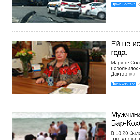
Происшествия
Ей не и
года.
Марине Сол
исполнилось
Доктор
8
Происшествия
Мужчина
Бар-Кох
В 18:20 был
том, что на 