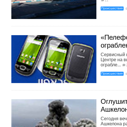
12
Происшествия
«Пелеф
ограбле
Сервисный 
Центре на в
ограбле...
Происшествия
Оглушит
Ашкелон
Сегодня веч
Ашкелона р