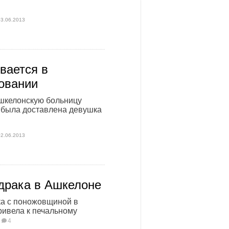
03.06.2013
вается в
овании
шкелонскую больницу
 была доставлена девушка
02.06.2013
драка в Ашкелоне
ка с поножовщиной в
ивела к печальному
.
4