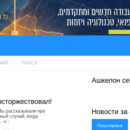
.
АИЛЕ
ПОИСК
Ашкелон се
осторжествовал!
Новости за 
Мы рассказывали про
ный случай, когда
..
3
Популярные