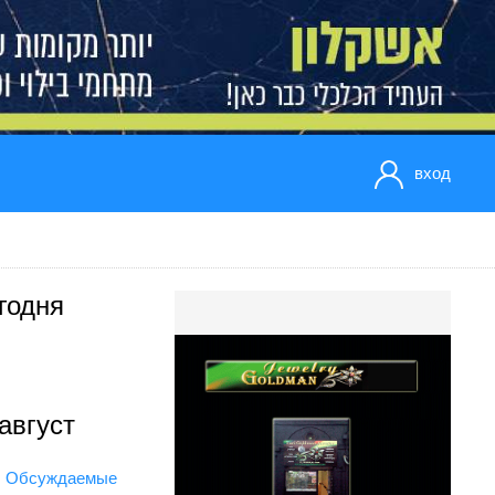
вход
годня
август
Обсуждаемые