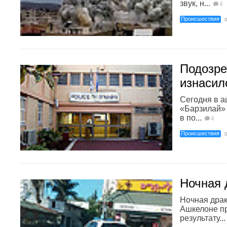
звук, н...
4
Происшествия
Подозре
изнасил
Сегодня в а
«Барзилай»
в по...
4
Происшествия
Ночная 
Ночная дра
Ашкелоне пр
результату..