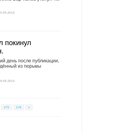
30.05.2013
 покинул
.
й день после публикации,
ждённый из тюрьмы
4
29.05.2013
275
276
»