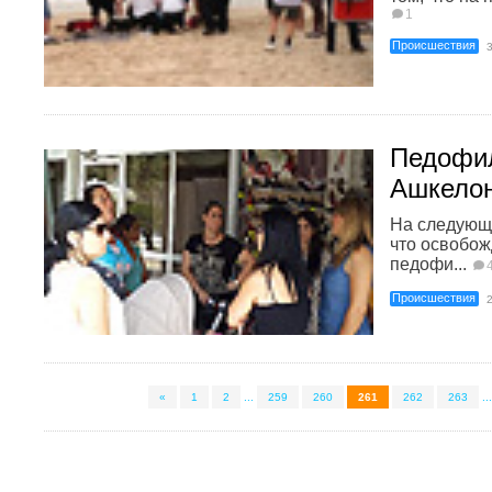
1
Происшествия
Педофил
Ашкелон
На следующи
что освобо
педофи...
Происшествия
«
1
2
...
259
260
261
262
263
...