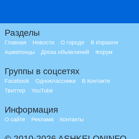
Разделы
Главная
Новости
О городе
В Израиле
Ашкелонцы
Доска объявлений
Форум
Группы в соцсетях
Facebook
Одноклассники
В Контакте
Твиттер
YouTube
Информация
О сайте
Реклама
Контакты
© 2010-2026 ASHKELONINFO