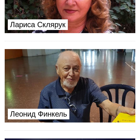
Лариса Склярук
Леонид Финкель