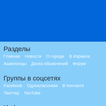
Разделы
Главная
Новости
О городе
В Израиле
Ашкелонцы
Доска объявлений
Форум
Группы в соцсетях
Facebook
Одноклассники
В Контакте
Твиттер
YouTube