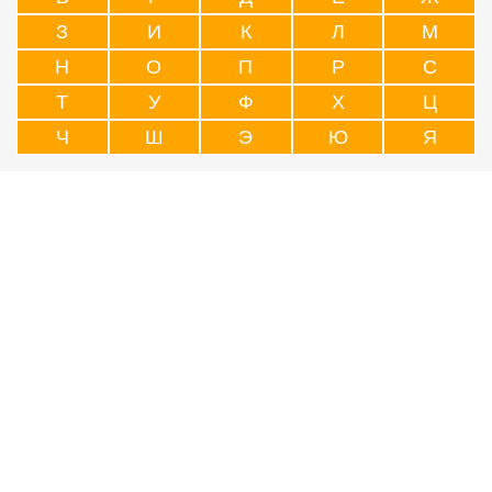
З
И
К
Л
М
Н
О
П
Р
С
Т
У
Ф
Х
Ц
Ч
Ш
Э
Ю
Я