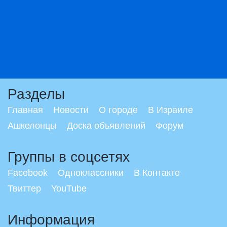
Разделы
Главная
Новости
О городе
В Израиле
Ашкелонцы
Доска объявлений
Форум
Группы в соцсетях
Facebook
Одноклассники
В Контакте
Твиттер
YouTube
Информация