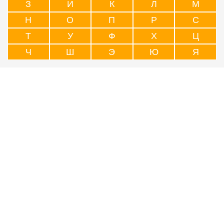
З
И
К
Л
М
Н
О
П
Р
С
Т
У
Ф
Х
Ц
Ч
Ш
Э
Ю
Я