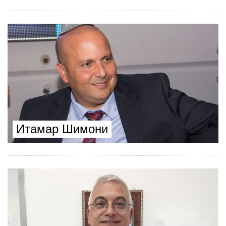
Итамар Шимони