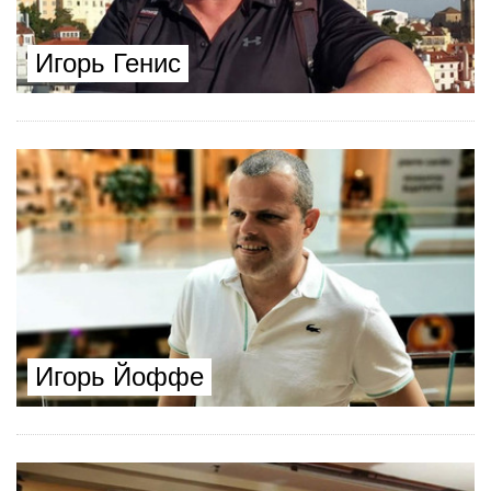
Игорь Генис
Игорь Йоффе