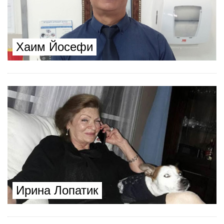
Хаим Йосефи
Ирина Лопатик