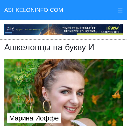
ASHKELONINFO.COM
III
Ашкелонцы на букву И
Марина Иоффе