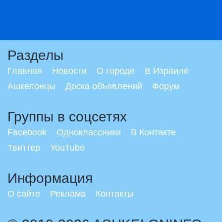
Разделы
Главная
Новости
О городе
В Израиле
Ашкелонцы
Доска объявлений
Форум
Группы в соцсетях
Facebook
Одноклассники
В Контакте
Твиттер
YouTube
Информация
О сайте
Реклама
Контакты