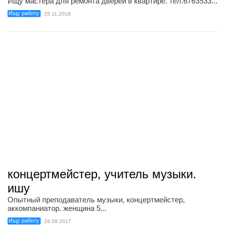
Ищу мастера для ремонта дверей в квартире. тел.6763533...
Ищу работу
25.11.2018
концертмейстер, учитель музыки.
ишу
Опытный преподаватель музыки, концертмейстер,
аккомпаниатор. женщина 5...
Ищу работу
26.09.2017