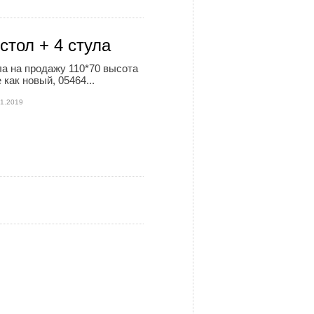
стол + 4 стула
ла на продажу 110*70 высота
 как новый, 05464...
01.2019