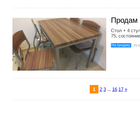
Продам 
Стол + 4 сту
75, состояние
На продажу
25.
1
2
3
...
16
17
»