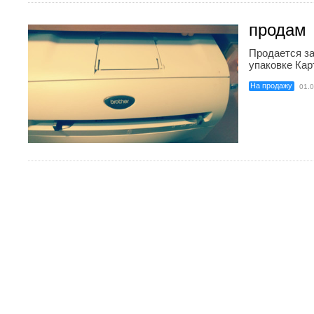
продам
Продается за
упаковке Кар
На продажу
01.