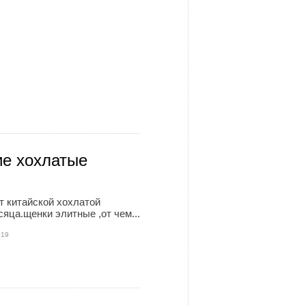
ие хохлатые
 китайской хохлатой
сяца.щенки элитные ,от чем...
019