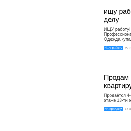
ищу раб
делу
ИЩУ работу!!
Профессиона
Одежда,купал
Ищу работу
27.
Продам 
квартир
Продаётся 4-
этаже 13-ти э
На продажу
24.