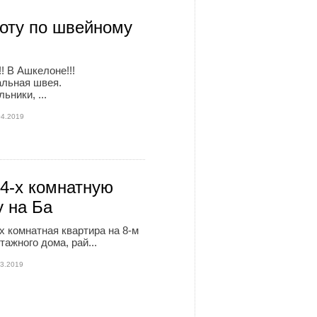
оту по швейному
! В Ашкелоне!!!
льная швея.
ьники, ...
04.2019
4-х комнатную
у на Ба
х комнатная квартира на 8-м
тажного дома, рай...
03.2019