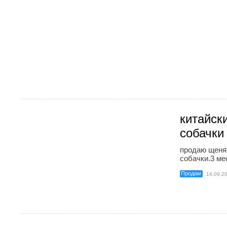
китайск
собачки
продаю щенят
собачки.3 ме
Продам
14.09.2