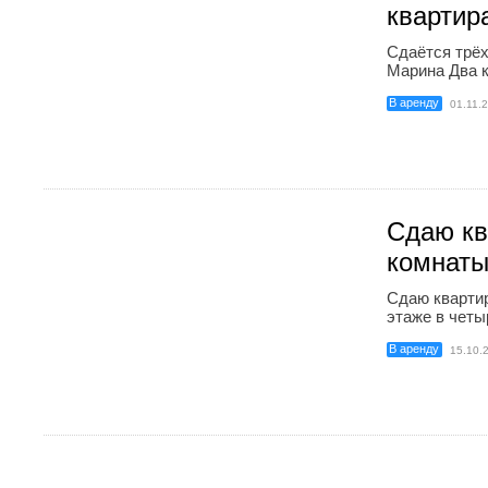
квартир
Сдаётся трёх
Марина Два к
В аренду
01.11.
Сдаю кв
комнат
Сдаю квартир
этаже в четы
В аренду
15.10.