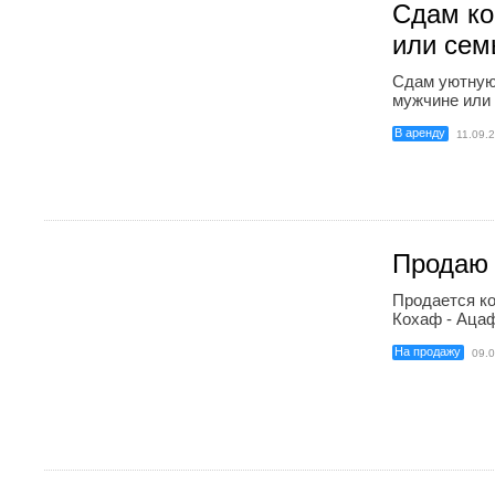
Сдам ко
или сем
Сдам уютную
мужчине или 
В аренду
11.09.
Продаю 
Продается ко
Кохаф - Ацаф
На продажу
09.