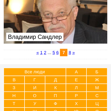
Владимир Сандлер
«
1
2
...
5
6
7
8
»
Все люди
А
Б
В
Г
Д
Е
Ж
З
И
К
Л
М
Н
О
П
Р
С
Т
У
Ф
Х
Ц