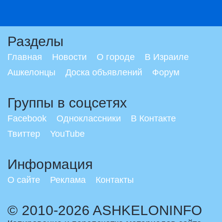
Разделы
Главная
Новости
О городе
В Израиле
Ашкелонцы
Доска объявлений
Форум
Группы в соцсетях
Facebook
Одноклассники
В Контакте
Твиттер
YouTube
Информация
О сайте
Реклама
Контакты
© 2010-2026 ASHKELONINFO