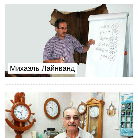
Михаэль Лайнванд