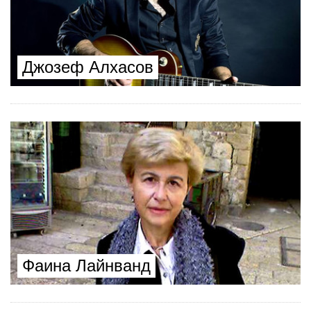
Джозеф Алхасов
Фаина Лайнванд