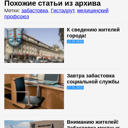
Похожие статьи из архива
Метки:
забастовка
,
Гистадрут
,
медицинский
профсоюз
К сведению жителей
города!
12.04.2016
Завтра забастовка
социальной службы
27.01.2015
Вниманию жителей!