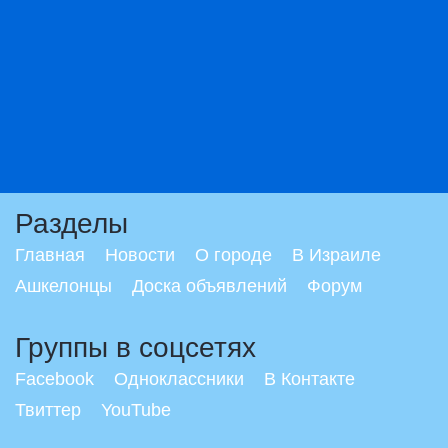
Разделы
Главная
Новости
О городе
В Израиле
Ашкелонцы
Доска объявлений
Форум
Группы в соцсетях
Facebook
Одноклассники
В Контакте
Твиттер
YouTube