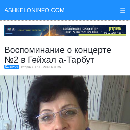
ASHKELONINFO.COM
III
Воспоминание о концерте
№2 в Гейхал а-Тарбут
Культура
Вторник, 17.12.2013 в 11:55