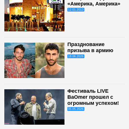
«Америка, Америка»
12.01.2013
Празднование
призыва в армию
18.06.2026
Фестиваль LIVE
BaOmer прошел с
огромным успехом!
05.05.2026