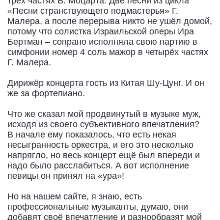
трёх частях В. Моцарта. Две песни из цикла
«Песни странствующего подмастерья» Г.
Малера, а после перерыва никто не ушёл домой,
потому что солистка Израильской оперы Ира
Бертман – сопрано исполняла свою партию в
симфонии номер 4 соль мажор в четырёх частях
Г. Малера.
Дирижёр концерта гость из Китая Шу-Цунг. И он
же за фортепиано.
Что же сказал мой продвинутый в музыке муж,
исходя из своего субъективного впечатления?
В начале ему показалось, что есть некая
несыгранность оркестра, и его это несколько
напрягло, но весь концерт ещё был впереди и
надо было расслабиться. А вот исполнение
певицы он принял на «ура»!
Но на нашем сайте, я знаю, есть
профессиональные музыканты, думаю, они
добавят своё впечатление и разнообразят мой