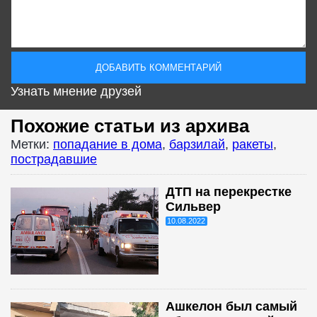
Узнать мнение друзей
Похожие статьи из архива
Метки:
попадание в дома
,
барзилай
,
ракеты
,
пострадавшие
ДТП на перекрестке
Сильвер
10.08.2022
Ашкелон был самый