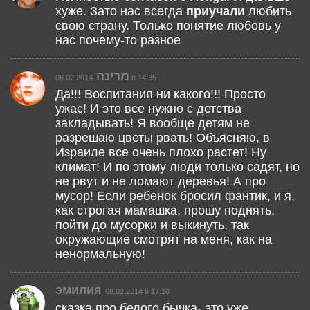
хуже. Зато нас всегда
приучали
любить
свою страну. Только понятие любовь у
нас почему-то разное
מרינה
08.02.2014 в 14:35
Да!!! Воспитания ни какого!!! Просто
ужас! И это все нужно с детства
закладывать! Я вообще детям не
разрешаю цветы рвать! Объясняю, в
Израиле все очень плохо растет! Ну
климат! И по этому люди только садят, но
не рвут и не ломают деревья! А про
мусор! Если ребенок бросил фантик, и я,
как строгая мамашка, прошу поднять,
пойти до мусорки и выкинуть, так
окружающие смотрят на меня, как на
ненормальную!
эмилия
08.02.2014 в 17:10
сказка про белого бычка- это уже