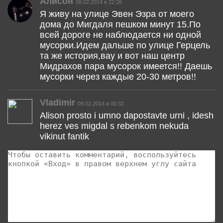
Алисон
08.02.2014 в 22:26
Я живу на улице Эвен Эзра от моего
дома до Мигдаля пешком минут 15.По
всей дороге не наблюдается ни одной
мусорки.Идем дальше по улице Герцель
та же история,вау и вот наш центр
Мидрахов пара мусорок имеется!! Даешь
мусорки через каждые 20-30 метров!!
Vladimir
09.02.2014 в 00:32
Alison prosto i umno dapostavte urni , idesh
herez ves migdal s rebenkom nekuda
vikinut fantik