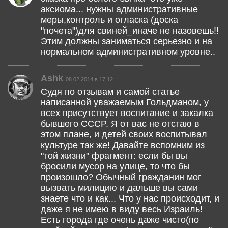
аксиома... нужны административные
меры,контроль и огласка (доска
"почета")для свиней_иначе не назовешь!!
Этим должны заниматься серьезно и на
нормальном административном уровне..
Ashk
08.02.2014 в 17:12
Судя по отзывам и самой статье
написанной уважаемым Гольдманом, у
всех присутствует воспитание и закалка
бывшего CCCP. Я от вас не отстаю в
этом плане, и детей своих воспитывал
культуре так же! Давайте вспомним из
"той жизни" фрагмент: если бы вы
бросили мусор на улице, то что бы
произошло? Обычный гражданин мог
вызвать милицию и дальше вы сами
знаете что и как... Что у нас происходит, и
даже я не имею в виду весь Израиль!
Есть города где очень даже чисто(по