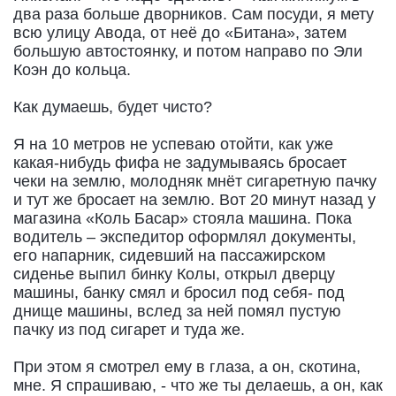
два раза больше дворников. Сам посуди, я мету
всю улицу Авода, от неё до «Битана», затем
большую автостоянку, и потом направо по Эли
Коэн до кольца.
Как думаешь, будет чисто?
Я на 10 метров не успеваю отойти, как уже
какая-нибудь фифа не задумываясь бросает
чеки на землю, молодняк мнёт сигаретную пачку
и тут же бросает на землю. Вот 20 минут назад у
магазина «Коль Басар» стояла машина. Пока
водитель – экспедитор оформлял документы,
его напарник, сидевший на пассажирском
сиденье выпил бинку Колы, открыл дверцу
машины, банку смял и бросил под себя- под
днище машины, вслед за ней помял пустую
пачку из под сигарет и туда же.
При этом я смотрел ему в глаза, а он, скотина,
мне. Я спрашиваю, - что же ты делаешь, а он, как