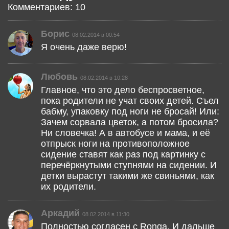
Комментариев: 10
Борис
08.02.2014 в 00:54
Я очень даже верю!
Любовь
08.02.2014 в 10:28
Главное, что это дело беспросветное,
пока родители не учат своих детей. Съел
бабму, упаковку под ноги не бросай! Или:
Зачем сорвала цветок, а потом бросила?
Ни словечка! А в автобусе и мама, и её
отпрыск ноги на противоположное
сидение ставят как раз под картинку с
перечёркнутыми ступнями на сидении. И
детки вырастут такими же свиньями, как
их родители.
Аркадий
08.02.2014 в 11:30
Полностью согласен с Ronga. И дальше