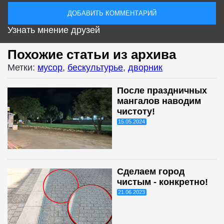
Узнать мнение друзей
Похожие статьи из архива
Метки:
мусор
,
бескультурье
,
дворник
После праздничных
мангалов наводим
чистоту!
15.05.2024
Сделаем город
чистым - конкретно!
21.06.2023