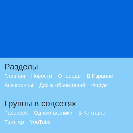
Разделы
Главная
Новости
О городе
В Израиле
Ашкелонцы
Доска объявлений
Форум
Группы в соцсетях
Facebook
Одноклассники
В Контакте
Твиттер
YouTube