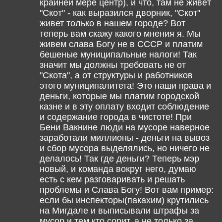
крайней мере центр), и что, там не живёт
"Скот" - как выразился дворник, "Скот"
живет только в нашем городе? Вот
теперь вам скажу какого мнения я. Мы
живем слава Богу не в СССР и платим
бешеные муниципальные налоги! Так
значит мы должны требовать не от
"Скота", а от структуры и работников
этого муниципалитета! Это наши права и
деньги, которые мы платим городской
казне и в эту оплату входит соблюдение
и содержание города в чистоте! При
Бени Вакнине люди на мусоре наверное
заработали миллионы - деньги на вывоз
и сбор мусора выделялись, но ничего не
делалось! Так где деньги? Теперь мэр
новый, и команда вокруг него, думаю
есть с кем разговаривать и решать
проблемы и Слава Богу! Вот вам пример:
если бы инспекторы(пакахим) крутились
на Мигдале и выписывали штрафы за
мусор и тем кто сорит, а не только за