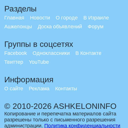
Разделы
Главная
Новости
О городе
В Израиле
Ашкелонцы
Доска объявлений
Форум
Группы в соцсетях
Facebook
Одноклассники
В Контакте
Твиттер
YouTube
Информация
О сайте
Реклама
Контакты
© 2010-2026 ASHKELONINFO
Копирование и перепечатка материалов сайта
разрешены только с письменного разрешения
администрации.
Политика конфиденциальности