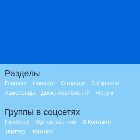
Разделы
Главная
Новости
О городе
В Израиле
Ашкелонцы
Доска объявлений
Форум
Группы в соцсетях
Facebook
Одноклассники
В Контакте
Твиттер
YouTube