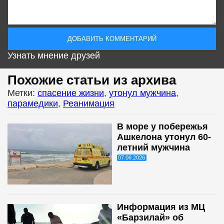
Узнать мнение друзей
Похожие статьи из архива
Метки:
спасение жизни
,
утонул мужчина
,
парамедики
,
Реанимация
В море у побережья
Ашкелона утонул 60-
летний мужчина
07.06.2026
Информация из МЦ
«Барзилай» об