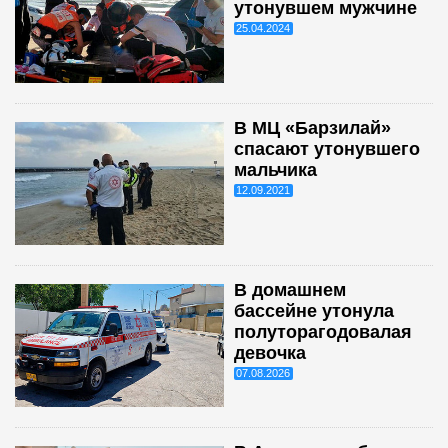
утонувшем мужчине
25.04.2024
В МЦ «Барзилай»
спасают утонувшего
мальчика
12.09.2021
В домашнем
бассейне утонула
полуторагодовалая
девочка
07.08.2026