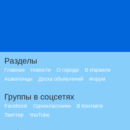
Разделы
Главная
Новости
О городе
В Израиле
Ашкелонцы
Доска объявлений
Форум
Группы в соцсетях
Facebook
Одноклассники
В Контакте
Твиттер
YouTube