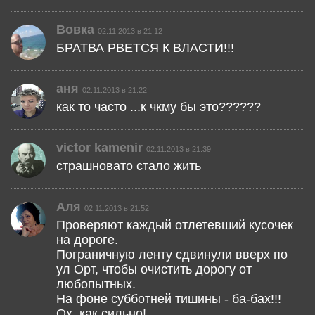
Вовка
02.11.2013 в 21:12
БРАТВА РВЕТСЯ К ВЛАСТИ!!!
аня
02.11.2013 в 21:22
как то часто ...к чкму бы это??????
victor kamenir
02.11.2013 в 21:39
страшновато стало жить
Аля
02.11.2013 в 21:52
Проверяют каждый отлетевший кусочек
на дороге.
Пограничную ленту сдвинули вверх по
ул Орт, чтобы очистить дорогу от
любопытных.
На фоне субботней тишины - ба-бах!!!
Ох, как сильно!