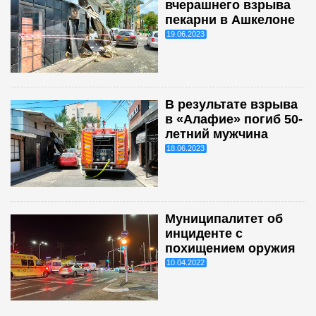
вчерашнего взрыва
пекарни в Ашкелоне
19.06.2023
В результате взрыва
в «Алафие» погиб 50-
летний мужчина
18.06.2023
Муниципалитет об
инциденте с
похищением оружия
10.04.2022