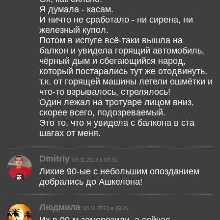
Я думала - касам.
И ничто не сработало - ни сирена, ни
железный купол.
Потом в испуге всё-таки вышла на
балкон и увидела горящий автомобиль,
чёрный дым и сбегающийся народ,
который постарались тут же отодвинуть,
т.к. от горящей машины летели ошмётки и
что-то взрывалось, стрелялось!
Один лежал на тротуаре лицом вниз,
скорее всего, подозреваемый.
Это то, что я увидела с балкона в ста
шагах от меня.
Dmitriy
03.11.2013 в 03:31
Лихие 90-ые с небольшим опозданием
добрались до Ашкелона!
Людмила
03.11.2013 в 09:25
Их в 90-м заморозили, а сейчас