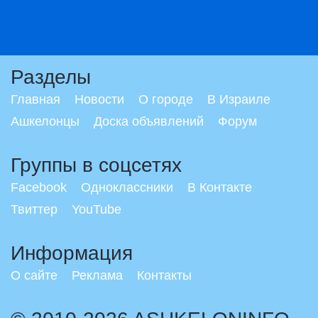
Разделы
Главная
Новости
О городе
В Израиле
Ашкелонцы
Доска объявлений
Форум
Группы в соцсетях
Facebook
Одноклассники
В Контакте
Твиттер
YouTube
Информация
О сайте
Реклама
Контакты