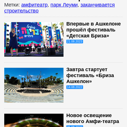
Метки:
амфитеатр
,
парк Леуми
,
заканчивается
строительство
Впервые в Ашкелоне
прошёл фестиваль
«Детская Бриза»
21.08.2023
Завтра стартует
фестиваль «Бриза
Ашкелон»
14.08.2022
Новое освещение
нового Амфи-театра