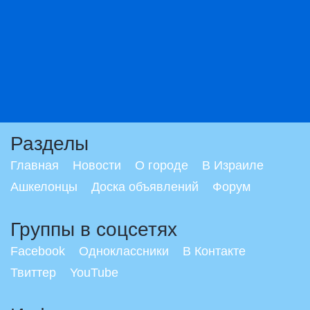
Разделы
Главная
Новости
О городе
В Израиле
Ашкелонцы
Доска объявлений
Форум
Группы в соцсетях
Facebook
Одноклассники
В Контакте
Твиттер
YouTube