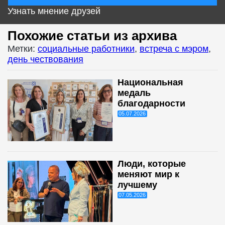
Узнать мнение друзей
Похожие статьи из архива
Метки:
социальные работники
,
встреча с мэром
,
день чествования
Национальная
медаль
благодарности
05.07.2026
Люди, которые
меняют мир к
лучшему
07.05.2026