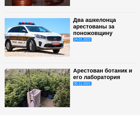
Два ашкелонца
арестованы за
поножовщину
24.01.2022
Арестован ботаник и
его лаборатория
30.12.2021