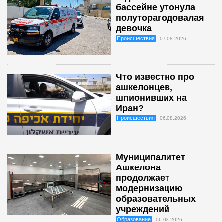
бассейне утонула
полуторагодовалая
девочка
Происшествия
07.08.2026
Что известно про
ашкелонцев,
шпионивших на
Иран?
Происшествия
06.08.2026
Муниципалитет
Ашкелона
продолжает
модернизацию
образовательных
учреждений
Образование
06.08.2026