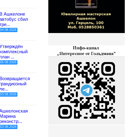
В Ашкелоне
автобус сбил
тре...
04.08.2026
Утверждён
комплексный
план ...
05.08.2026
Возвращается
грандиозный
ле...
03.08.2026
Ашкелонская
Марина
реконстр...
03.08.2026