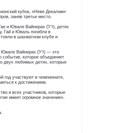
ионский кубок, «Неве Декалим»
ров, заняв третье место.
але Вайнерах (ז"ל), детях
у. Гай и Юваль погибли в
стояли в шахматном клубе и
Вайнерах (ז"ל) — это
о событие, которое объединяет
 о двух любимых детях, которые
й год участвуют в чемпионате,
миться к достижениям.
тво и всех участников, которые
тие имеет огромное значение».
.