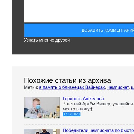
Узнать мнение друзей
Похожие статьи из архива
Метки:
в память о близнецах Вайнерах
,
чемпионат
,
ш
Гордость Ашкелона
7-летний Артём Вишер, учащийся 
место в полуф
17.12.2020
Победители чемпионата по быст