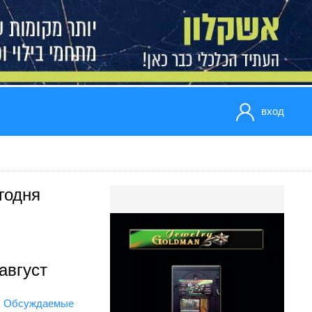
вход
годня
август
Обсуждаемые