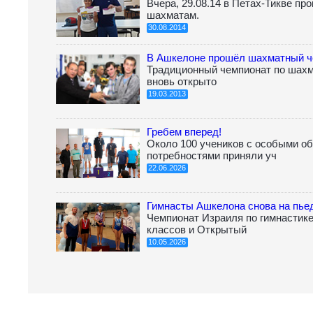
Вчера, 29.08.14 в Петах-Тикве п
шахматам.
30.08.2014
В Ашкелоне прошёл шахматный ч
Традиционный чемпионат по шахм
вновь открыто
19.03.2013
Гребем вперед!
Около 100 учеников с особыми о
потребностями приняли уч
22.06.2026
Гимнасты Ашкелона снова на пье
Чемпионат Израиля по гимнастике
классов и Открытый
10.05.2026