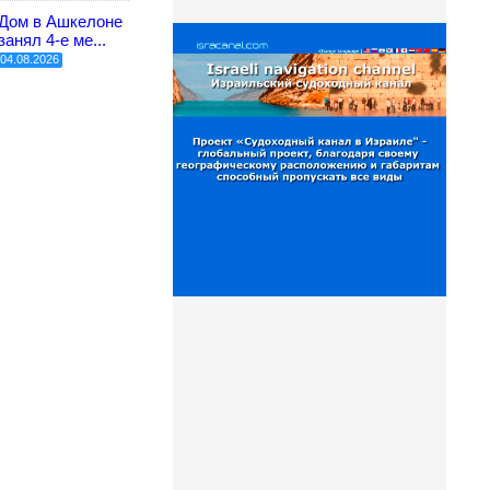
Дом в Ашкелоне
занял 4-е ме...
04.08.2026