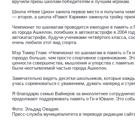
вручили призы школам-победителям и лучшим игрокам.
Школа «Неве Цион» заняла первое место и получила чемп
— второе, а школа «Рамот Кармим» замкнула тройку призё
Чемпионат по шахматам проводится ежегодно в память о Гае и Юв
из города Ашкелон, погибших в автокатастрофе в 2004 год
автокатастрофе, будучи учениками четвёртого класса, со
очень любили этот вид спорта.
Мэр Томер Глам: «Чемпионат по шахматам в память о Ги и Ювале 
гораздо больше, чем просто спортивное соревнование. Эт
ценности совершенства, мышления и упорства с памятью
были неотъемлемой частью города Ашкелон.
Замечательно видеть десятки школьников, которые кажды
учась соревноваться с уважением, думать наперед и стре
Я благодарю семью Вайнеров за многолетнее сотрудничес
продолжают поддерживать память о Ги и Ювале. Это собы
Фото: Эльдад Овадия.
Пресс-служба муниципалитета в переводе редакции сайта