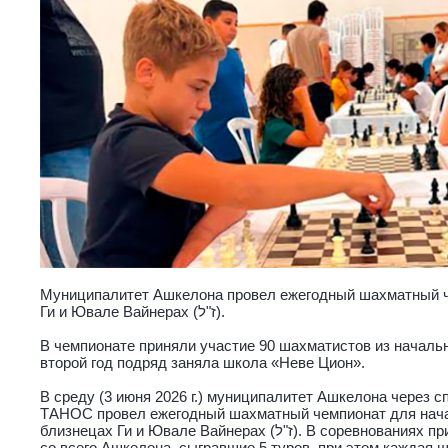
Муниципалитет Ашкелона провел ежегодный шахматный ч
Ги и Ювале Вайнерах (ז"ל).
В чемпионате приняли участие 90 шахматистов из начальн
второй год подряд заняла школа «Неве Цион».
В среду (3 июня 2026 г.) муниципалитет Ашкелона через 
TАНОС провел ежегодный шахматный чемпионат для нача
близнецах Ги и Ювале Вайнерах (ז"ל). В соревнованиях приняли участие начальные школы
со всего Ашкелона, сыгравшие 5 туров, при этом каждая