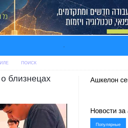
.
АИЛЕ
ПОИСК
 о близнецах
Ашкелон се
Новости за 
Популярные