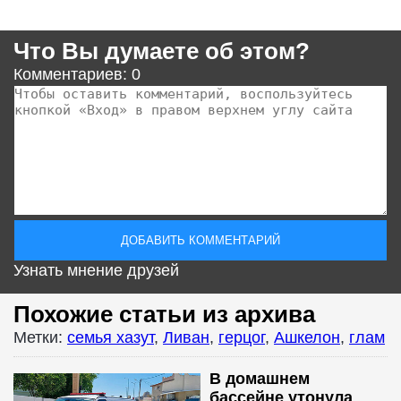
Что Вы думаете об этом?
Комментариев: 0
Узнать мнение друзей
Похожие статьи из архива
Метки:
семья хазут
,
Ливан
,
герцог
,
Ашкелон
,
глам
В домашнем
бассейне утонула