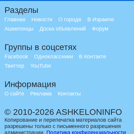
Разделы
Главная
Новости
О городе
В Израиле
Ашкелонцы
Доска объявлений
Форум
Группы в соцсетях
Facebook
Одноклассники
В Контакте
Твиттер
YouTube
Информация
О сайте
Реклама
Контакты
© 2010-2026 ASHKELONINFO
Копирование и перепечатка материалов сайта
разрешены только с письменного разрешения
администрации.
Политика конфиденциальности