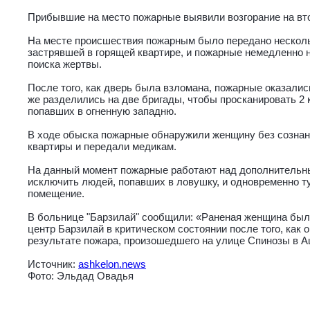
Прибывшие на место пожарные выявили возгорание на вт
На месте происшествия пожарным было передано нескол
застрявшей в горящей квартире, и пожарные немедленно 
поиска жертвы.
После того, как дверь была взломана, пожарные оказалис
же разделились на две бригады, чтобы просканировать 2
попавших в огненную западню.
В ходе обыска пожарные обнаружили женщину без сознани
квартиры и передали медикам.
На данный момент пожарные работают над дополнительн
исключить людей, попавших в ловушку, и одновременно т
помещение.
В больнице "Барзилай" сообщили: «Раненая женщина была
центр Барзилай в критическом состоянии после того, как 
результате пожара, произошедшего на улице Спинозы в А
Источник:
ashkelon.news
Фото: Эльдад Овадья