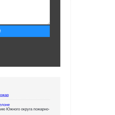
пожар
елоне
нию Южного округа пожарно-