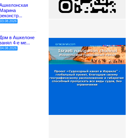
Ашкелонская
Марина
реконстр...
03.08.2026
Дом в Ашкелоне
занял 4-е ме...
04.08.2026