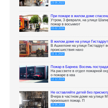
23.05.2022
При пожаре в жилом доме спасен
Утром, 3 февраля, на улице Шап
пожар в восьмиэт
03.02.2026
В жилом доме на улице Гистадрут
В Ашкелоне на улице Гистадрут в
происшествия нахо
16.11.2020
Пожар в Барнеа: Восемь пострад
На рассвете в отдел пожарной о
о пожаре в ква
12.12.2019
Не оставляйте детей без присмот
Вчера в частном доме на улице М
произошел пожар. П
19.05.2019