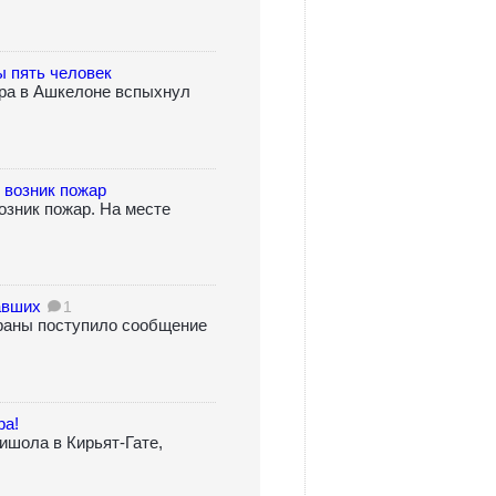
ы пять человек
ира в Ашкелоне вспыхнул
 возник пожар
озник пожар. На месте
авших
1
храны поступило сообщение
ра!
ишола в Кирьят-Гате,