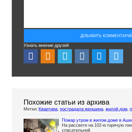
Узнать мнение друзей
Похожие статьи из архива
Метки:
Квартира
,
пострадала женщина
,
жилой дом
,
Пожар утром в жилом доме в Ашк
На рассвете на 102-ю горячую ли
спасательной