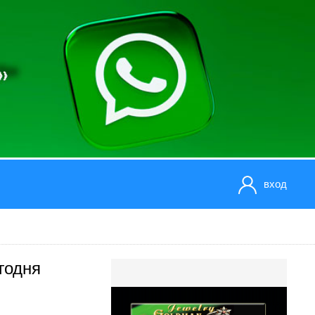
вход
годня