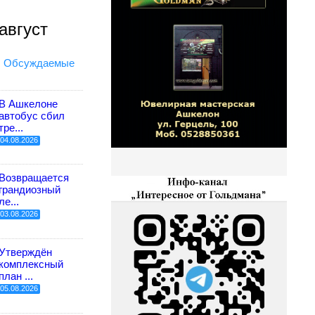
август
Обсуждаемые
В Ашкелоне
автобус сбил
тре...
04.08.2026
Возвращается
грандиозный
ле...
03.08.2026
Утверждён
комплексный
план ...
05.08.2026