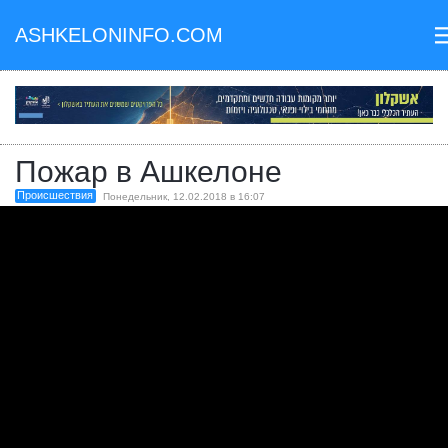
ASHKELONINFO.COM
II
Пожар в Ашкелоне
Происшествия
Понедельник, 12.02.2018 в 16:07