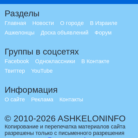
Разделы
Главная
Новости
О городе
В Израиле
Ашкелонцы
Доска объявлений
Форум
Группы в соцсетях
Facebook
Одноклассники
В Контакте
Твиттер
YouTube
Информация
О сайте
Реклама
Контакты
© 2010-2026 ASHKELONINFO
Копирование и перепечатка материалов сайта
разрешены только с письменного разрешения