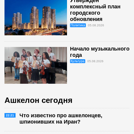
Утверждён
комплексный план
городского
обновления
Политика
05.08.2026
Начало музыкального
года
Культура
05.08.2026
Ашкелон сегодня
Что известно про ашкелонцев,
22:21
шпионивших на Иран?