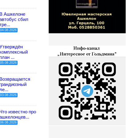
В Ашкелоне
автобус сбил
тре...
04.08.2026
Утверждён
комплексный
план ...
05.08.2026
Возвращается
грандиозный
ле...
03.08.2026
Что известно про
ашкелонцев...
06.08.2026