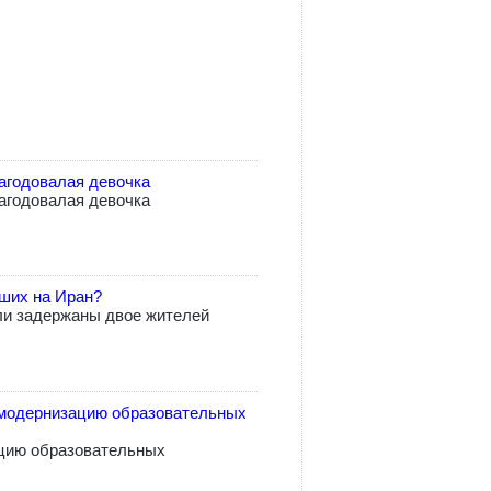
агодовалая девочка
агодовалая девочка
вших на Иран?
ли задержаны двое жителей
модернизацию образовательных
цию образовательных