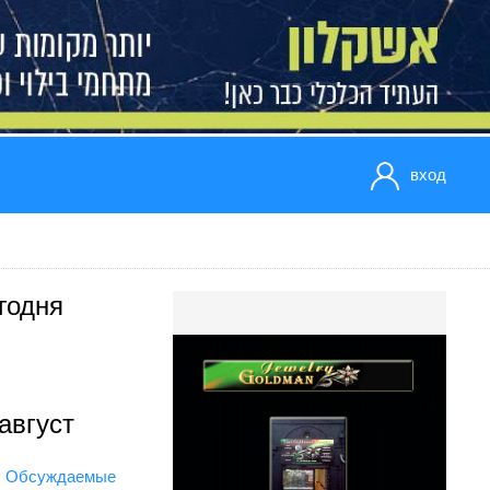
вход
годня
август
Обсуждаемые