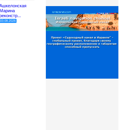
Ашкелонская
Марина
реконстр...
03.08.2026