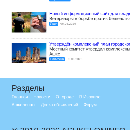
Новый информационный сайт для влад
Ветеринары в борьбе против бешенств
Ирия
06.08.2026
Утверждён комплексный план городско
Местный комитет утвердил комплексный
Ашке
Политика
05.08.2026
Разделы
Главная
Новости
О городе
В Израиле
Ашкелонцы
Доска объявлений
Форум