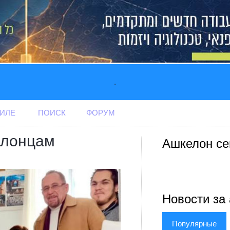
.
АИЛЕ
ПОИСК
ФОРУМ
елонцам
Ашкелон се
Новости за 
Популярные