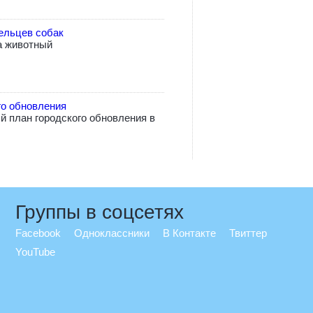
ельцев собак
а животный
го обновления
 план городского обновления в
Группы в соцсетях
Facebook
Одноклассники
В Контакте
Твиттер
YouTube