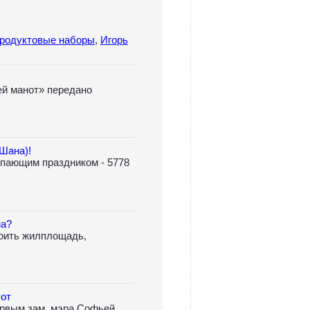
родуктовые наборы
,
Игорь
й манот» передано
Шана)!
упающим праздником - 5778
на?
ирить жилплощадь,
уот
ервым зам. мэра Софьей