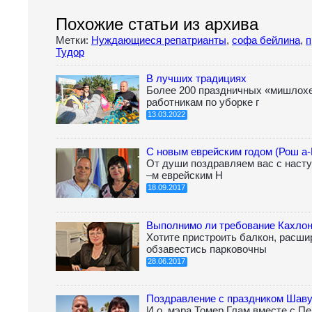
Похожие статьи из архива
Метки:
Нуждающиеся репатрианты
,
софа бейлина
,
п
Тудор
В лучших традициях
Более 200 праздничных «мишлохе
работникам по уборке г
13.03.2022
С новым еврейским годом (Рош а-
От души поздравляем вас с наст
–м еврейским Н
18.09.2017
Выполнимо ли требование Кахло
Хотите пристроить балкон, расш
обзавестись парковочны
28.06.2017
Поздравление с праздником Шав
И.о. мэра Томер Глам вместе с П