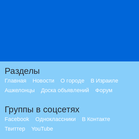
Разделы
Главная
Новости
О городе
В Израиле
Ашкелонцы
Доска объявлений
Форум
Группы в соцсетях
Facebook
Одноклассники
В Контакте
Твиттер
YouTube