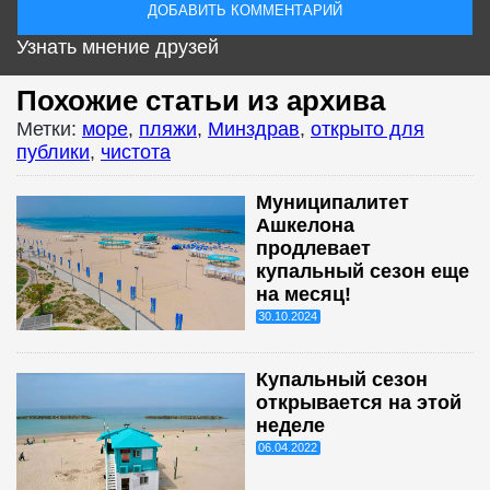
Узнать мнение друзей
Похожие статьи из архива
Метки:
море
,
пляжи
,
Минздрав
,
открыто для
публики
,
чистота
Муниципалитет
Ашкелона
продлевает
купальный сезон еще
на месяц!
30.10.2024
Купальный сезон
открывается на этой
неделе
06.04.2022