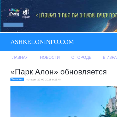
ASHKELONINFO.COM
ГЛАВНАЯ
НОВОСТИ
О ГОРОДЕ
В ИЗР
«Парк Алон» обновляется
Экология
Четверг, 22.06.2023 в 21:44