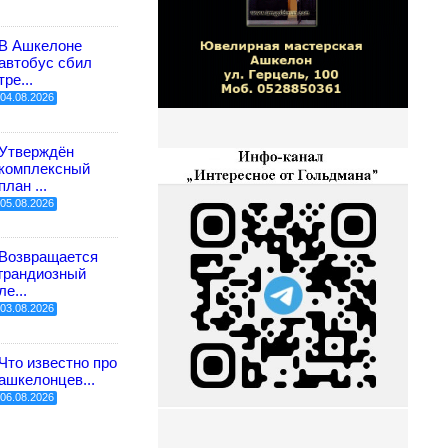
В Ашкелоне
автобус сбил
тре...
04.08.2026
Утверждён
комплексный
план ...
05.08.2026
Возвращается
грандиозный
ле...
03.08.2026
Что известно про
ашкелонцев...
06.08.2026