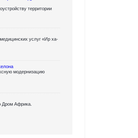
оустройству территории
 медицинских услуг «Ир ха-
келона
ксную модернизацию
 Дром Африка.