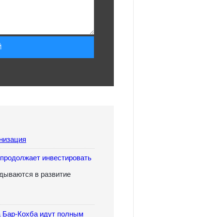
низация
продолжает инвестировать
дываются в развитие
 Бар-Кохба идут полным