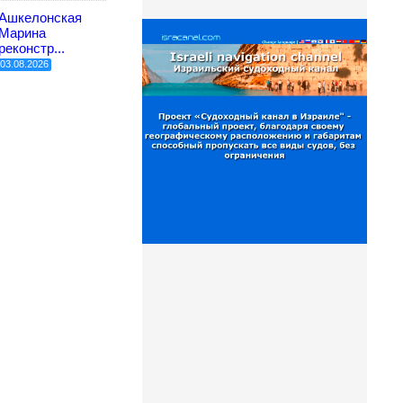
Ашкелонская
Марина
реконстр...
03.08.2026