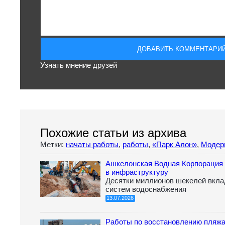
Узнать мнение друзей
Похожие статьи из архива
Метки:
начаты работы
,
работы
,
«Парк Алон»
,
Модер
Ашкелонская Водная Корпорация 
в инфраструктуру
Десятки миллионов шекелей вкла
систем водоснабжения
13.07.2026
Работы по восстановлению пляжа