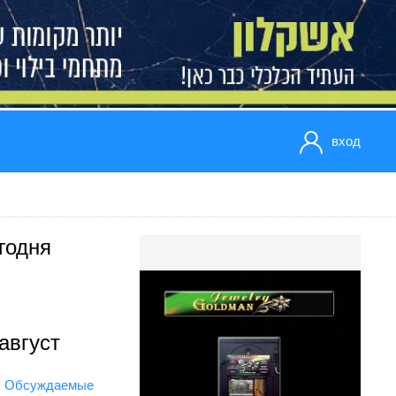
вход
годня
август
Обсуждаемые