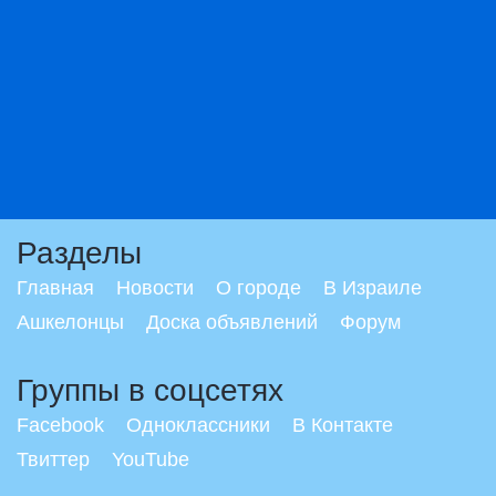
Разделы
Главная
Новости
О городе
В Израиле
Ашкелонцы
Доска объявлений
Форум
Группы в соцсетях
Facebook
Одноклассники
В Контакте
Твиттер
YouTube