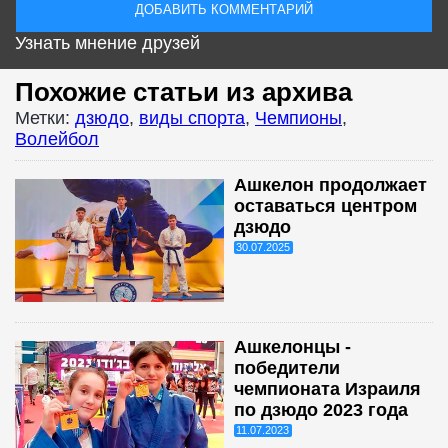
Узнать мнение друзей
Похожие статьи из архива
Метки:
дзюдо
,
виды спорта
,
Чемпионы
,
Волейбол
Ашкелон продолжает
оставаться центром
дзюдо
30.07.2025
Ашкелонцы -
победители
чемпионата Израиля
по дзюдо 2023 года
11.07.2023