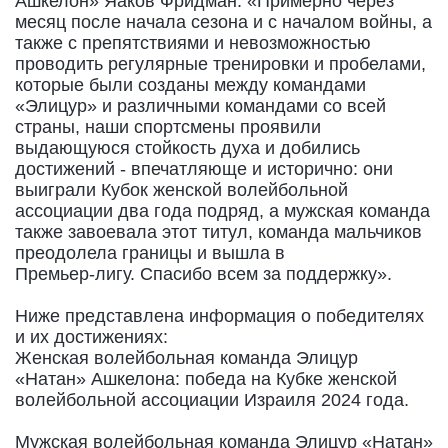
Ашкелон» Яаков Фридман: «Примерно через
месяц после начала сезона и с началом войны, а
также с препятствиями и невозможностью
проводить регулярные тренировки и пробелами,
которые были созданы между командами
«Элицур» и различными командами со всей
страны, наши спортсмены проявили
выдающуюся стойкость духа и добились
достижений - впечатляюще и исторично: они
выиграли Кубок женской волейбольной
ассоциации два года подряд, а мужская команда
также завоевала этот титул, команда мальчиков
преодолела границы и вышла в
Премьер-лигу. Спасибо всем за поддержку».
Ниже представлена информация о победителях
и их достижениях:
Женская волейбольная команда Элицур
«Натан» Ашкелона: победа на Кубке женской
волейбольной ассоциации Израиля 2024 года.
Мужская волейбольная команда Элицур «Натан»