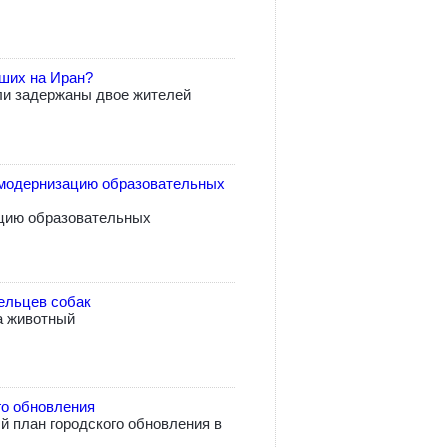
вших на Иран?
ли задержаны двое жителей
модернизацию образовательных
цию образовательных
ельцев собак
а животный
го обновления
 план городского обновления в