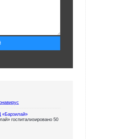
онавирус
Ц «Барзилай»
лай» госпитализировано 50