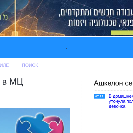
.
АИЛЕ
ПОИСК
 в МЦ
Ашкелон се
В домашне
07:23
утонула по
девочка