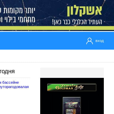
вход
годня
м бассейне
луторагодовалая