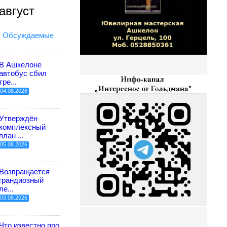
август
Обсуждаемые
В Ашкелоне
автобус сбил
тре...
04.08.2026
Утверждён
комплексный
план ...
05.08.2026
Возвращается
грандиозный
ле...
03.08.2026
Что известно про