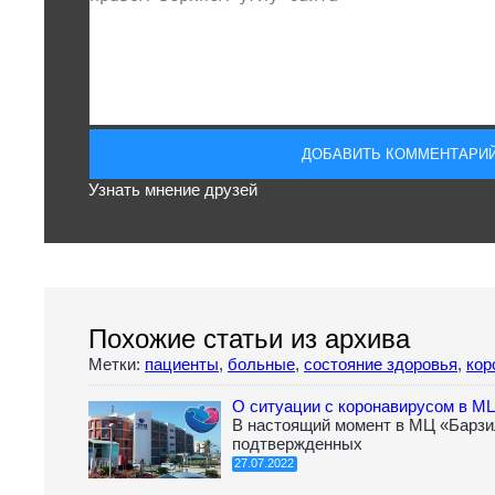
Узнать мнение друзей
Похожие статьи из архива
Метки:
пациенты
,
больные
,
состояние здоровья
,
кор
О ситуации с коронавирусом в М
В настоящий момент в МЦ «Барзи
подтвержденных
27.07.2022