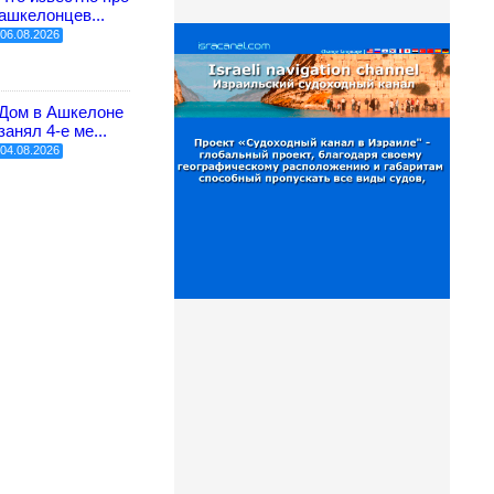
ашкелонцев...
06.08.2026
Дом в Ашкелоне
занял 4-е ме...
04.08.2026