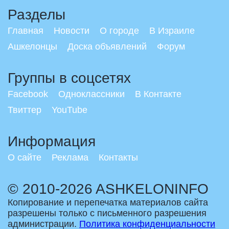
Разделы
Главная
Новости
О городе
В Израиле
Ашкелонцы
Доска объявлений
Форум
Группы в соцсетях
Facebook
Одноклассники
В Контакте
Твиттер
YouTube
Информация
О сайте
Реклама
Контакты
© 2010-2026 ASHKELONINFO
Копирование и перепечатка материалов сайта
разрешены только с письменного разрешения
администрации.
Политика конфиденциальности