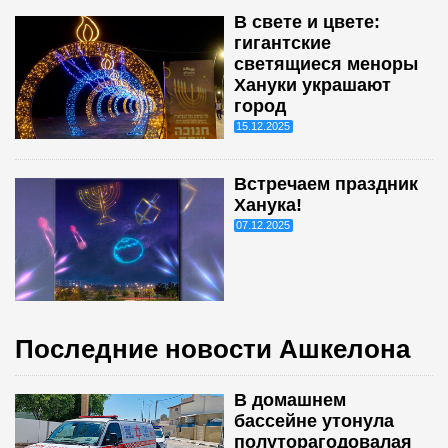
В свете и цвете:
гигантские
светящиеся меноры
Хануки украшают
город
15.12.2025
Встречаем праздник
Ханука!
07.12.2025
Последние новости Ашкелона
В домашнем
бассейне утонула
полуторагодовалая