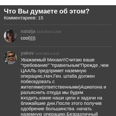
Что Вы думаете об этом?
Комментариев: 15
natalja
10.07.2014 в 12:06
cool))))
yakov
10.07.2014 в 12:21
Уважаемый Михаил!Считаю ваше
"требование" "правильным"Прежде ,чем
ЦААЛЬ предпримет наземную
операцию,Нач.Ген. штаба должен
побеседовать с
жителями(ответственными)Ашкелона и
разъяснить откуда мы будем
входить,какие наши цели и задачи на
ближайшие дни.После этого получив
одобрение большинства -начать
наземную операцию.Безразличный