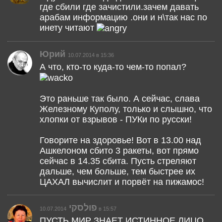
где сбили где зачистили.зачем давать
арабам информацию .они и н\так нас по
инету читают
Юрий
10.07.2014 в 15:36
А что, кто-то куда-то чем-то попал?
Это раньше так было. А сейчас, слава
Железному Куполу, только и слышно, что
хлопки от взрывов - ПУКи по русски!
Говорите на здоровье! Вот в 13.00 над
Ашкелоном сбито 3 ракеты, вот прямо
сейчас в 14.35 сбита. Пусть стреляют
дальше, чем больше, тем быстрее их
ЦАХАЛ вычислит и порвёт на пижамос!
פולסקי
10.07.2014 в 15:57
ПУСТЬ МИР ЗНАЕТ ИСТИННОЕ ЛИЦО