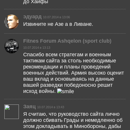
до Хайфы
эдуард
10.07.2014 в 13:06
Извините не Азе а в Ливане.
Fitnes Forum Ashqelon (sport club)
10.07.2014 в 13:13
Спасибо всем стратегам и военным
тактикам сайта за столь необходимые
рекомендации и планы проведений
военных действий. Армия высоко оценит
ваш вклад и основываясь на данные
вашей разведки победоносно решит
исход войны.
Заяц
10.07.2014 в 13:43
Я считаю, что руководство сайта лично
должно сбивать Грады и немедленно об
этом докладывать в Минобороны, дабы