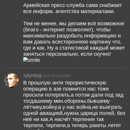
Армейская пресс-служба сама снабжает
все информ. агентства материалами.
Тем не менее, мы делаем всё возможное
(благо - интернет позволяет), чтобы
максимально раздобыть информацию и
вам давать всестороннюю картинку что,
где и как. Ну а статистикой каждый может
заняться персонально, если скучно!
эдуард
10.07.2014 в 13:04
В прошлую анти терористическую
операцию в азе помнится нас тоже
просили потерпеть,а потом дали под зад
тогдашнему мин.обороны,бывшему
лётчику,войну,а у нас война,не выиграть
одной авиацией,нужна царица полей, без
неё ни как.А насчёт терпения так
терпели, терпели,а теперь ракеты летят