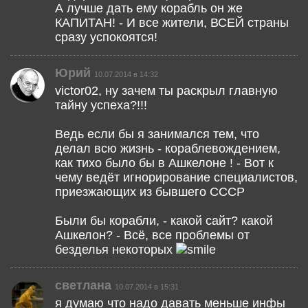
А лучше дать ему корабль он же
КАПИТАН! - И все жители, ВСЕЙ страны
сразу успокоятся!
Юрий
10.07.2014 в 14:32
victor02, ну зачем ты раскрыл главную
тайну успеха?!!!
Ведь если бы я занимался тем, что
делал всю жизнь - кораблевождением,
как тихо было бы в Ашкелоне ! - Вот к
чему ведёт игнорирование специалистов,
приезжающих из бывшего СССР
Были бы корабли, - какой сайт? какой
Ашкелон? - Всё, все проблемы от
безделья некоторых
светлана
10.07.2014 в 15:31
я думаю что надо давать меньше инфы