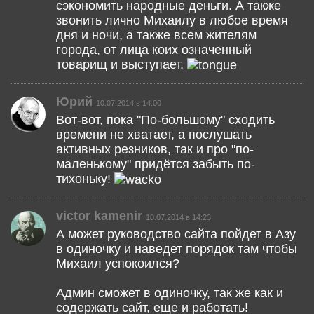
сэкономить народные деньги. А также
звонить лично Михаилу в любое время
дня и ночи, а также всем жителям
города, от лица коих означенный
товарищ и выступает.
Юрий
10.07.2014 в 14:00
Вот-вот, пока "По-большому" сходить
времени не хватает, а послушать
активных резников, так и про "по-
маленькому" придётся забыть по-
тихоньку!
victor kamenir
10.07.2014 в 14:23
А может руководство сайта пойдет в Азу
в одиночку и наведет порядок там чтобы
Михаил успокоился?
Админ сможет в одиночку, так же как и
содержать сайт, еще и работать!