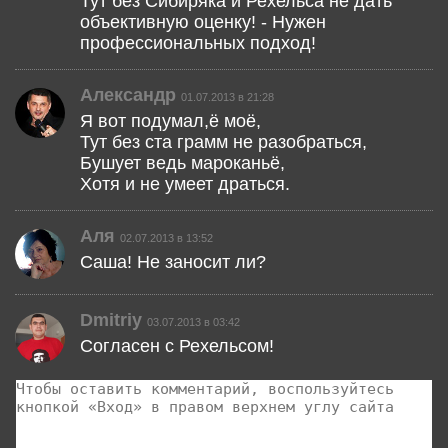
Тут без Сибиряка и Рехельса не дать
объективную оценку! - Нужен
профессиональных подход!
Александр
01.07.2013 в 21:28
Я вот подумал,ё моё,
Тут без ста грамм не разобраться,
Бушует ведь мароканьё,
Хотя и не умеет драться.
Аля
02.07.2013 в 13:52
Саша! Не заносит ли?
Dmitriy
03.07.2013 в 03:42
Согласен с Рехельсом!