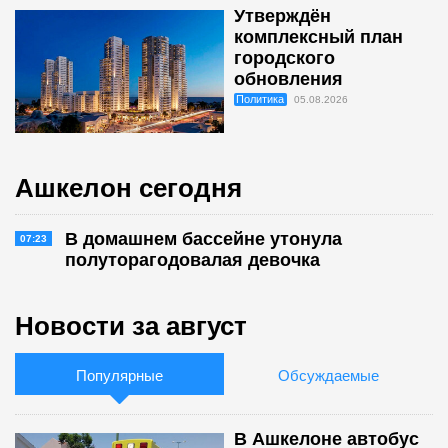
Утверждён
комплексный план
городского
обновления
Политика
05.08.2026
Ашкелон сегодня
В домашнем бассейне утонула
07:23
полуторагодовалая девочка
Новости за август
Популярные
Обсуждаемые
В Ашкелоне автобус