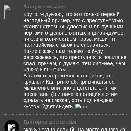
Заяц
29.06.2013 в 21:36
Круто. Я думаю, что это только первый
наглядный пример, что с преступностью,
хулиганством, быдлостью и т.п лучшими
чертами отдельно взятых индивиидумов,
никаким количеством новых машин и
полицейских ставок не справиться.
Какие сказки нам только не будут
рассказывать, что преступность пошла на
спад, причем, я думаю, тем сильнее, чем
ближе к выборам...
В таких отмороженных гопников, что
крушили Кантри-Клаб, криминальное
мышление впитано с детства, они так
воспитаны (!) и ничего полиция с этим
сделать не сможет, хоть под каждым
кустом будет сидеть.
Григорий
29.06.2013 в 22:06
скажу честно если бы на месте одного из