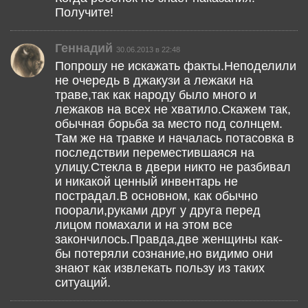
Получите!
Геннадий
30.06.2013 в 22:48
Попрошу не искажать факты.Неподелили
не очередь в джакузи а лежаки на
траве,так как народу было много и
лежаков на всех не хватило.Скажем так,
обычная борьба за место под солнцем.
Там же на травке и началась потасовка в
последствии переместившаяся на
улицу.Стекла в двери никто не разбивал
и никакой ценный инвентарь не
пострадал.В основном, как обычно
поорали,руками друг у друга перед
лицом помахали и на этом все
закончилось.Правда,две женщины как-
бы потеряли сознание,но видимо они
знают как извлекать пользу из таких
ситуаций.