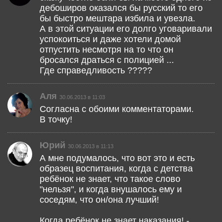
дебоширов оказался бы русский то его
бы быстро мештара избила и увезла.
А в этой ситуации его долго уговаривали
успокоиться и даже хотели домой
отпустить несмотря на то что он
бросался драться с полицией ...
Где справедливость ?????
Аля
30.06.2013 в 11:03
Согласна с обоими комментаторами.
В точку!
Юрий
30.06.2013 в 11:13
А мне подумалось, что вот это и есть
образец воспитания, когда с детства
ребёнок не знает, что такое слово
"нельзя", и когда внушалось ему и
соседям, что он/она лучший!
Когда ребёнок не знает наказания! -