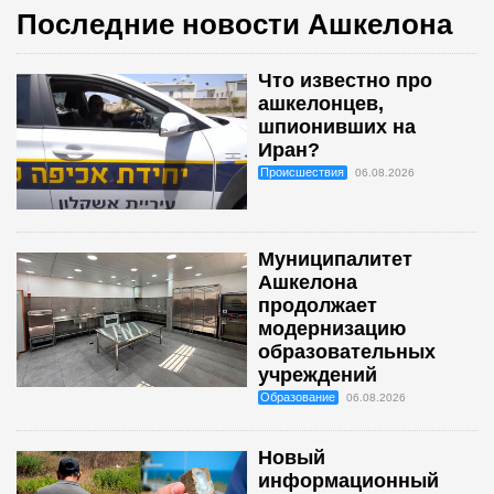
Последние новости Ашкелона
Что известно про
ашкелонцев,
шпионивших на
Иран?
Происшествия
06.08.2026
Муниципалитет
Ашкелона
продолжает
модернизацию
образовательных
учреждений
Образование
06.08.2026
Новый
информационный