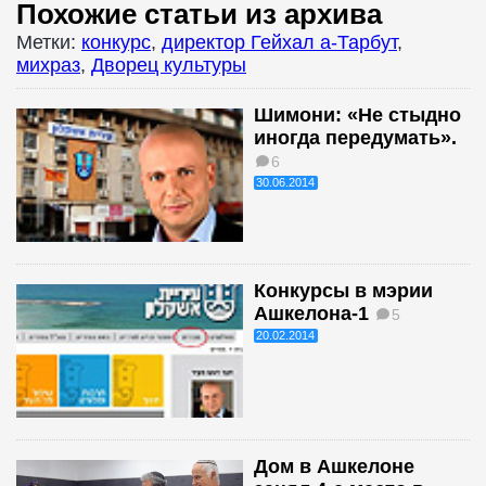
Похожие статьи из архива
Метки:
конкурс
,
директор Гейхал а-Тарбут
,
михраз
,
Дворец культуры
Шимони: «Не стыдно
иногда передумать».
6
30.06.2014
Конкурсы в мэрии
Ашкелона-1
5
20.02.2014
Дом в Ашкелоне