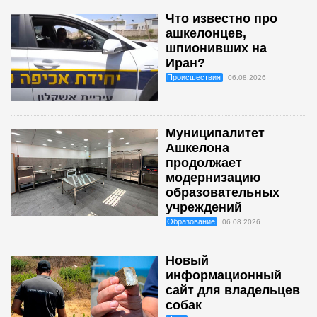
Что известно про
ашкелонцев,
шпионивших на
Иран?
Происшествия
06.08.2026
Муниципалитет
Ашкелона
продолжает
модернизацию
образовательных
учреждений
Образование
06.08.2026
Новый
информационный
сайт для владельцев
собак