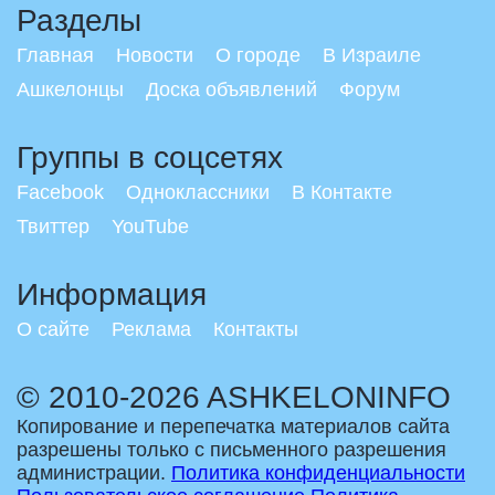
Разделы
Главная
Новости
О городе
В Израиле
Ашкелонцы
Доска объявлений
Форум
Группы в соцсетях
Facebook
Одноклассники
В Контакте
Твиттер
YouTube
Информация
О сайте
Реклама
Контакты
© 2010-2026 ASHKELONINFO
Копирование и перепечатка материалов сайта
разрешены только с письменного разрешения
администрации.
Политика конфиденциальности