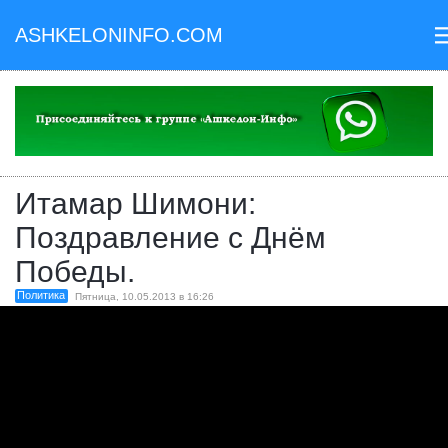
ASHKELONINFO.COM
II
Итамар Шимони:
Поздравление с Днём
Победы.
Политика
Пятница, 10.05.2013 в 16:26