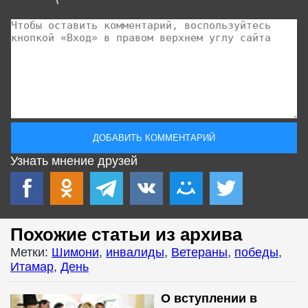
Узнать мнение друзей
Похожие статьи из архива
Метки:
Шимони
,
инвалиды
,
Ветераны
,
победы
,
Итамар
,
День
О вступлении в