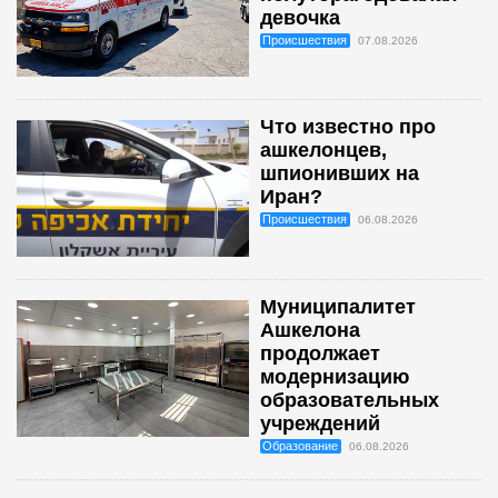
девочка
Происшествия
07.08.2026
Что известно про
ашкелонцев,
шпионивших на
Иран?
Происшествия
06.08.2026
Муниципалитет
Ашкелона
продолжает
модернизацию
образовательных
учреждений
Образование
06.08.2026