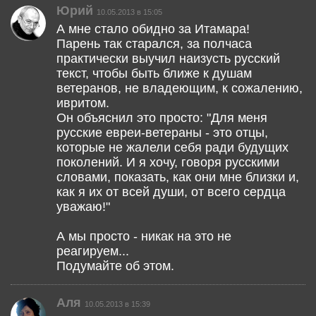
Юрий
10.05.2013 в 15:05
А мне стало обидно за Итамара!
Парень так старался, за полчаса
практически выучил наизусть русский
текст, чтобы быть ближе к душам
ветеранов, не владеющим, к сожалению,
ивритом.
Он объяснил это просто: "Для меня
русские евреи-ветераны - это отцы,
которые не жалели себя ради будущих
поколений. И я хочу, говоря русскими
словами, показать, как они мне близки и,
как я их от всей души, от всего сердца
уважаю!"
А мы просто - никак на это не
реагируем...
Подумайте об этом.
Аля
10.05.2013 в 15:39