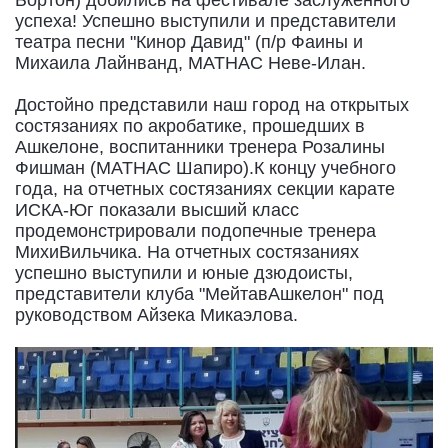
успеха! Успешно выступили и представители
театра песни "Кинор Давид" (п/р Фаины и
Михаила Лайнванд, МАТНАС Неве-Илан.
Достойно представили наш город на открытых
состязаниях по акробатике, прошедших в
Ашкелоне, воспитанники тренера Розалины
Фишман (МАТНАС Шапиро).К концу учебного
года, на отчетных состязаниях секции карате
ИСКА-Юг показали высший класс
продемонстрировали подопечные тренера
МихиВильчика. На отчетных состязаниях
успешно выступили и юные дзюдоисты,
представители клуба "МейтавАшкелон" под
руководством Айзека Микаэлова.