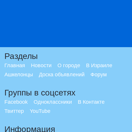
Разделы
Главная
Новости
О городе
В Израиле
Ашкелонцы
Доска объявлений
Форум
Группы в соцсетях
Facebook
Одноклассники
В Контакте
Твиттер
YouTube
Информация