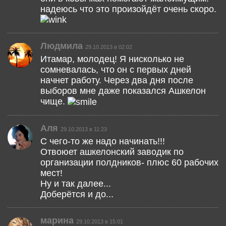
надеюсь что это произойдёт очень скоро.
Людмила
29.10.2013 в 02:02
Итамар, молодец! Я нисколько не
сомневалась, что он с первых дней
начнет работу. Через два дня после
выборов мне даже показался Ашкелон
чище.
Аля
29.10.2013 в 11:23
С чего-то же надо начинать!!!
Отвоюет ашкелонский заводик по
организации полдников- плюс 60 рабочих
мест!
Ну и так далее...
Доберётся и до...
марина
29.10.2013 в 15:01