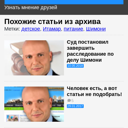
Узнать мнение друзей
Похожие статьи из архива
Метки:
детское
,
Итамар
,
питание
,
Шимони
Суд постановил
завершить
расследование по
делу Шимони
10.05.2018
Человек есть, а вот
статьи не подобрать!
5
29.01.2017