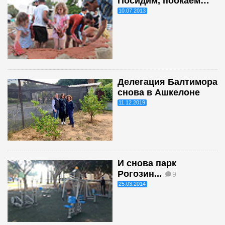
Посидим, поокаем…
10.07.2013
Делегация Балтимора
снова в Ашкелоне
11.12.2019
И снова парк
Рогозин...
9
25.03.2014