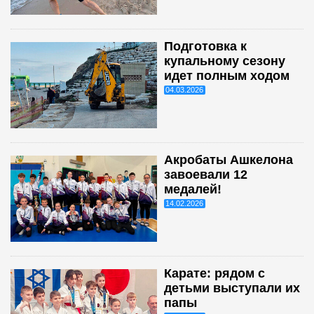
Подготовка к
купальному сезону
идет полным ходом
04.03.2026
Акробаты Ашкелона
завоевали 12
медалей!
14.02.2026
Карате: рядом с
детьми выступали их
папы