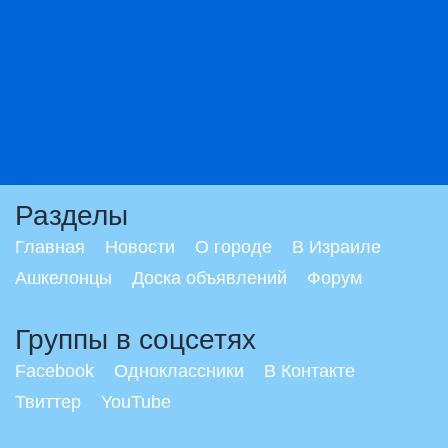
Разделы
Главная
Новости
О городе
В Израиле
Ашкелонцы
Доска объявлений
Форум
Группы в соцсетях
Facebook
Одноклассники
В Контакте
Твиттер
YouTube