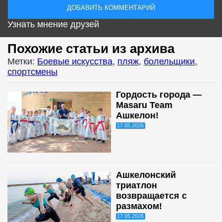
Узнать мнение друзей
Похожие статьи из архива
Метки:
Боевые искусства
,
пляж
,
болельщики
,
спортсмены
Гордость города —
Masaru Team
Ашкелон!
17.05.2026
Ашкелонский
триатлон
возвращается с
размахом!
17.05.2026