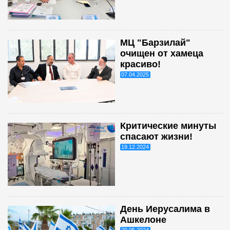
МЦ "Барзилай"
очищен от хамеца
красиво!
07.04.2025
Критические минуты
спасают жизни!
19.12.2024
День Иерусалима в
Ашкелоне
29.05.2024