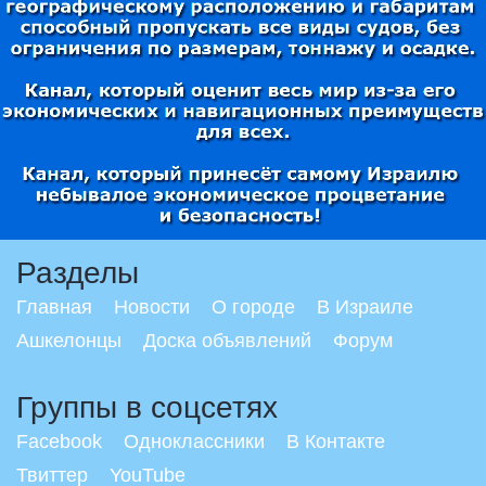
Разделы
Главная
Новости
О городе
В Израиле
Ашкелонцы
Доска объявлений
Форум
Группы в соцсетях
Facebook
Одноклассники
В Контакте
Твиттер
YouTube