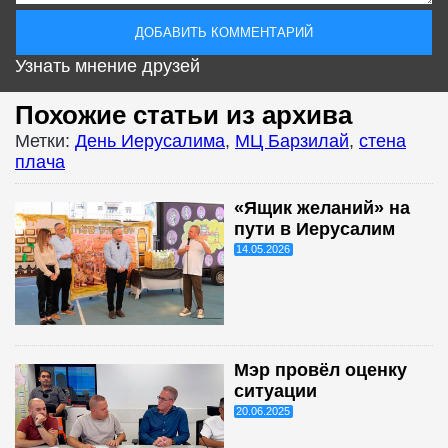
Узнать мнение друзей
Похожие статьи из архива
Метки:
День Иерусалима
,
МЦ Барзилай
,
стена
плача
«Ящик желаний» на
пути в Иерусалим
14.05.2026
Мэр провёл оценку
ситуации
20.06.2025