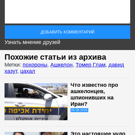
Узнать мнение друзей
Похожие статьи из архива
Метки:
похороны
,
Ашкелон
,
Томер Глам
,
давид
хазут
,
цахал
Что известно про
ашкелонцев,
шпионивших на
Иран?
06.08.2026
Это настоящее чудо