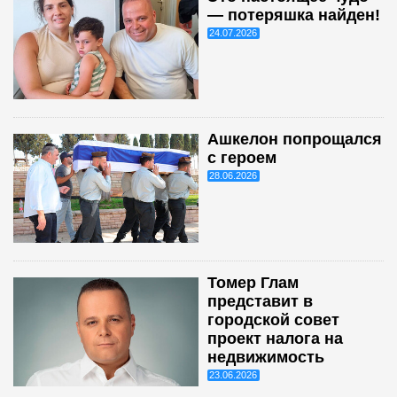
— потеряшка найден!
24.07.2026
Ашкелон попрощался
с героем
28.06.2026
Томер Глам
представит в
городской совет
проект налога на
недвижимость
23.06.2026