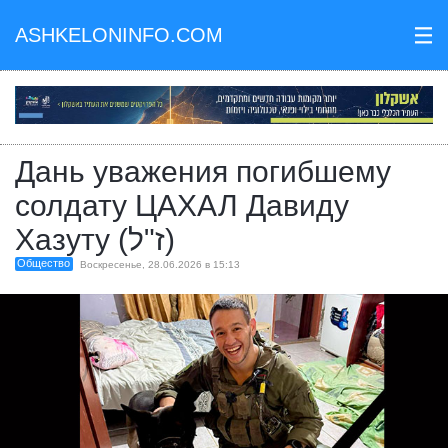
ASHKELONINFO.COM
III
Дань уважения погибшему
солдату ЦАХАЛ Давиду
Хазуту (ז"ל)
Общество
Воскресенье, 28.06.2026 в 15:13