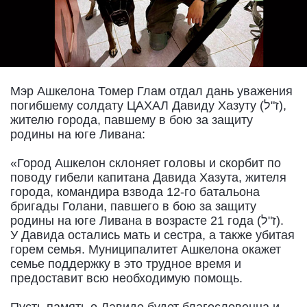
Мэр Ашкелона Томер Глам отдал дань уважения
погибшему солдату ЦАХАЛ Давиду Хазуту (ז"ל),
жителю города, павшему в бою за защиту
родины на юге Ливана:
«Город Ашкелон склоняет головы и скорбит по
поводу гибели капитана Давида Хазута, жителя
города, командира взвода 12-го батальона
бригады Голани, павшего в бою за защиту
родины на юге Ливана в возрасте 21 года (ז"ל).
У Давида остались мать и сестра, а также убитая
горем семья. Муниципалитет Ашкелона окажет
семье поддержку в это трудное время и
предоставит всю необходимую помощь.
Пусть память о Давиде будет благословенна и