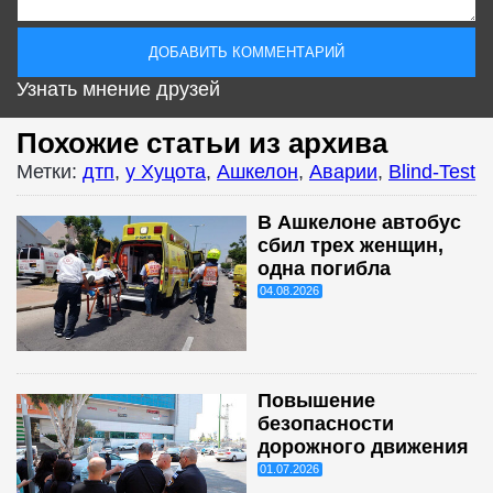
Узнать мнение друзей
Похожие статьи из архива
Метки:
дтп
,
у Хуцота
,
Ашкелон
,
Аварии
,
Blind-Test
В Ашкелоне автобус
сбил трех женщин,
одна погибла
04.08.2026
Повышение
безопасности
дорожного движения
01.07.2026