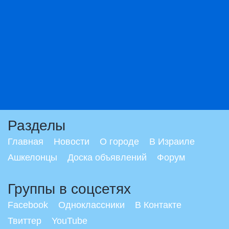
Разделы
Главная
Новости
О городе
В Израиле
Ашкелонцы
Доска объявлений
Форум
Группы в соцсетях
Facebook
Одноклассники
В Контакте
Твиттер
YouTube