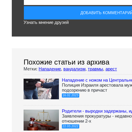
Узнать мнение друзей
Похожие статьи из архива
Метки:
Нападение
,
вандализм
,
травмы
,
арест
Нападение с ножом на Центральн
Полиция Израиля арестовала муж
подозрению в причаст
16.02.2023
Родители - выродки задержаны, и
Заявления прокуратуры - недавн
отношении 2-х
22.03.2022