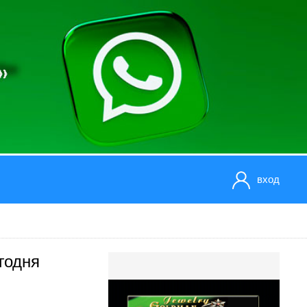
вход
годня