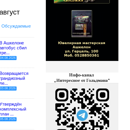
август
Обсуждаемые
В Ашкелоне
автобус сбил
тре...
04.08.2026
Возвращается
грандиозный
ле...
03.08.2026
Утверждён
комплексный
план ...
05.08.2026