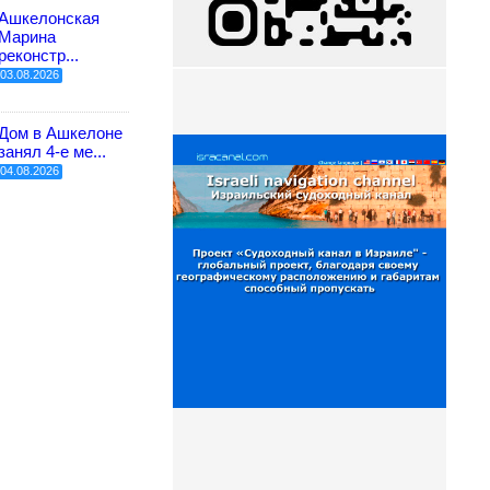
Ашкелонская
Марина
реконстр...
03.08.2026
Дом в Ашкелоне
занял 4-е ме...
04.08.2026