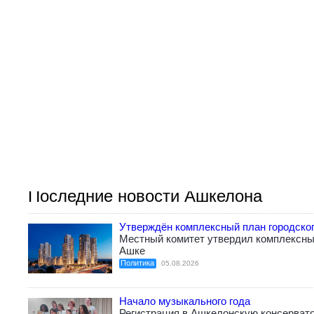
Последние новости Ашкелона
Утверждён комплексный план городско
Местный комитет утвердил комплексный
Ашке
Политика
05.08.2026
Начало музыкального года
Регистрация в Ашкелонскую консерват