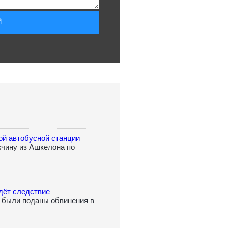
ой автобусной станции
чину из Ашкелона по
дёт следствие
о были поданы обвинения в