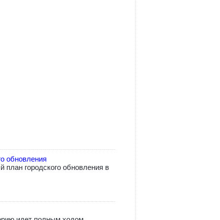
го обновления
 план городского обновления в
орию идет полным ходом