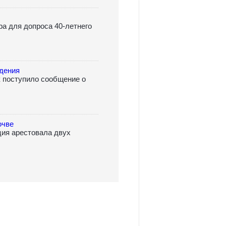
а для допроса 40-летнего
дения
к поступило сообщение о
очве
ция арестовала двух