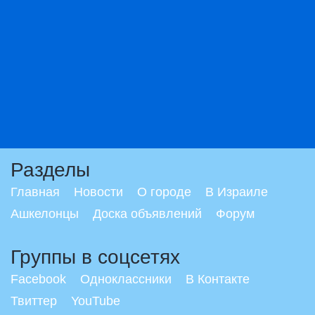
Разделы
Главная
Новости
О городе
В Израиле
Ашкелонцы
Доска объявлений
Форум
Группы в соцсетях
Facebook
Одноклассники
В Контакте
Твиттер
YouTube