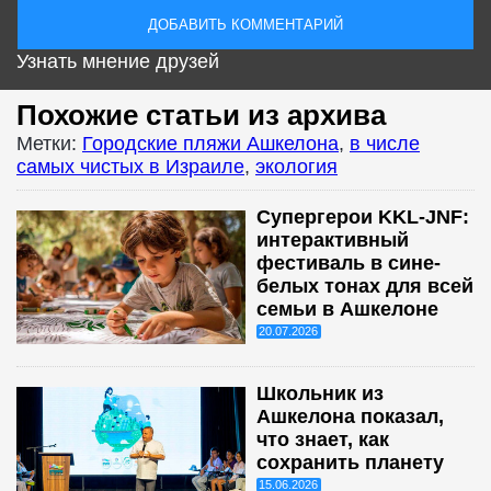
Узнать мнение друзей
Похожие статьи из архива
Метки:
Городские пляжи Ашкелона
,
в числе
самых чистых в Израиле
,
экология
Супергерои KKL-JNF:
интерактивный
фестиваль в сине-
белых тонах для всей
семьи в Ашкелоне
20.07.2026
Школьник из
Ашкелона показал,
что знает, как
сохранить планету
15.06.2026