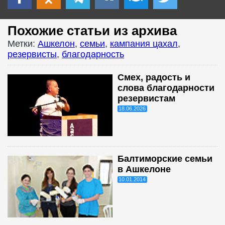
Похожие статьи из архива
Метки:
Ашкелон
,
семьи
,
кампания цахал
,
резервисты
,
благодарность
Смех, радость и
слова благодарности
резервистам
18.06.2026
Балтиморские семьи
в Ашкелоне
10.01.2014