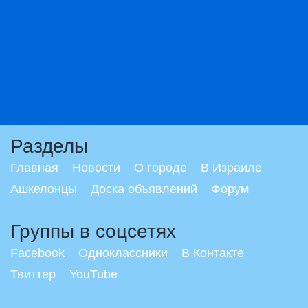
Разделы
Главная
Новости
О городе
В Израиле
Ашкелонцы
Доска объявлений
Форум
Группы в соцсетях
Facebook
Одноклассники
В Контакте
Твиттер
YouTube