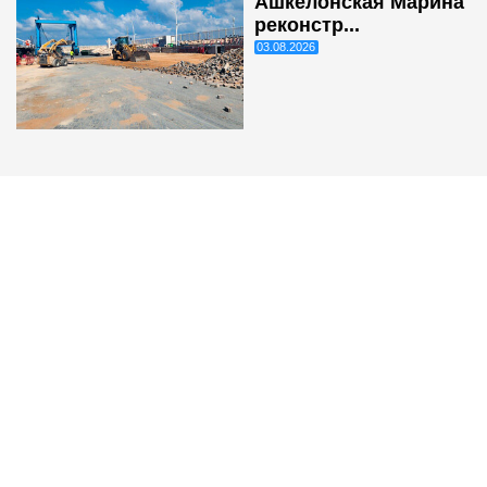
Ашкелонская Марина
реконстр...
03.08.2026