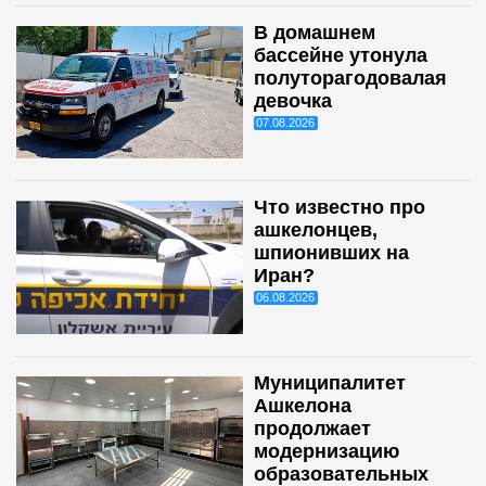
В домашнем
бассейне утонула
полуторагодовалая
девочка
07.08.2026
Что известно про
ашкелонцев,
шпионивших на
Иран?
06.08.2026
Муниципалитет
Ашкелона
продолжает
модернизацию
образовательных