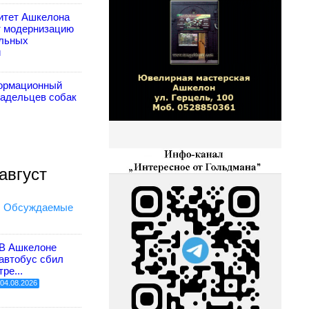
итет Ашкелона
т модернизацию
льных
й
ормационный
ладельцев собак
август
Обсуждаемые
В Ашкелоне
автобус сбил
тре...
04.08.2026