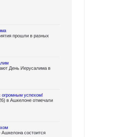
има
иятия прошли в разных
алим
ают День Иерусалима в
 огромным успехом!
.26) в Ашкелоне отмечали
ахом
 Ашкелона состоится