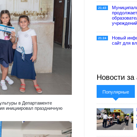
Муниципал
21:43
продолжае
образовате
учреждени
Новый инф
21:24
сайт для в
Новости за 
Популярные
ультуры в Департаменте
ия инициировал праздничную