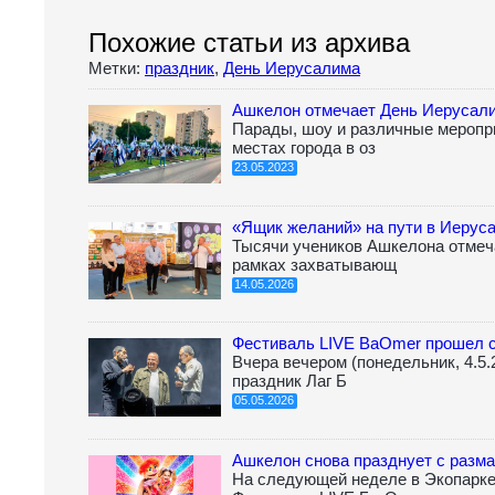
Похожие статьи из архива
Метки:
праздник
,
День Иерусалима
Ашкелон отмечает День Иерусал
Парады, шоу и различные меропр
местах города в оз
23.05.2023
«Ящик желаний» на пути в Иерус
Тысячи учеников Ашкелона отмеч
рамках захватывающ
14.05.2026
Фестиваль LIVE BaOmer прошел с
Вчера вечером (понедельник, 4.5
праздник Лаг Б
05.05.2026
Ашкелон снова празднует с разм
На следующей неделе в Экопарке