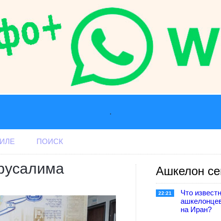
.
АИЛЕ
ПОИСК
русалима
Ашкелон се
Что известн
22:21
ашкелонце
на Иран?