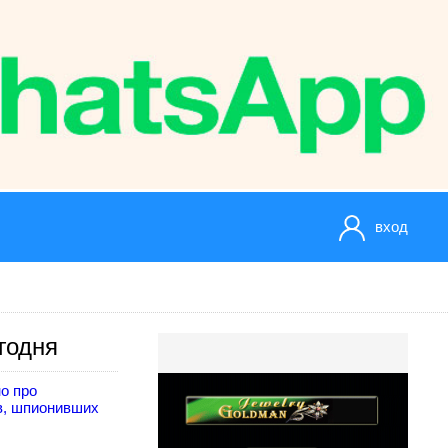
вход
годня
о про
в, шпионивших