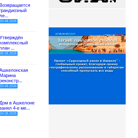
Возвращается
грандиозный
ле...
03.08.2026
Утверждён
комплексный
план ...
05.08.2026
Ашкелонская
Марина
реконстр...
03.08.2026
Дом в Ашкелоне
занял 4-е ме...
04.08.2026