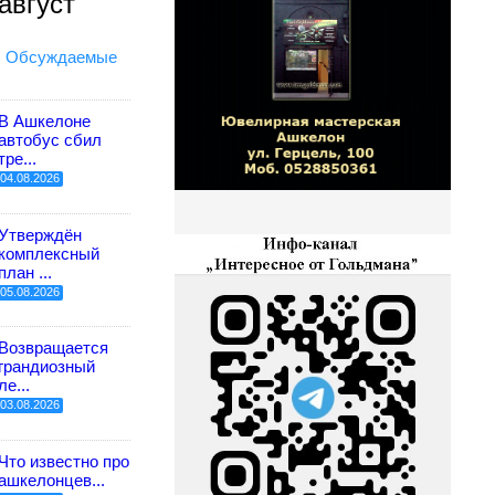
август
Обсуждаемые
В Ашкелоне
автобус сбил
тре...
04.08.2026
Утверждён
комплексный
план ...
05.08.2026
Возвращается
грандиозный
ле...
03.08.2026
Что известно про
ашкелонцев...