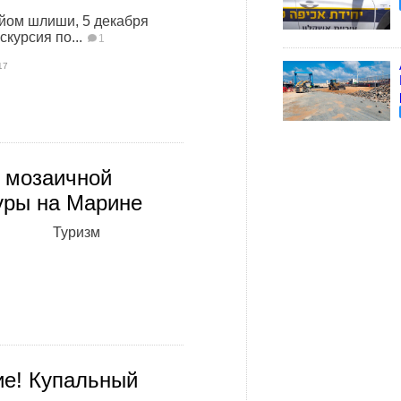
 йом шлиши, 5 декабря
скурсия по...
1
17
 мозаичной
уры на Марине
Туризм
е! Купальный