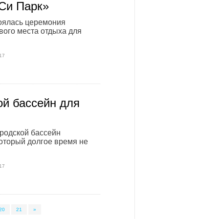
Си Парк»
оялась церемония
вого места отдыха для
.
17
ой бассейн для
ородской бассейн
оторый долгое время не
17
20
21
»