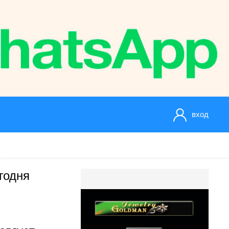
вход
годня