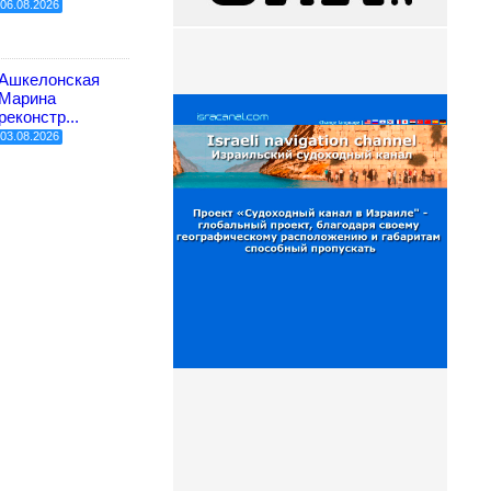
06.08.2026
Ашкелонская
Марина
реконстр...
03.08.2026