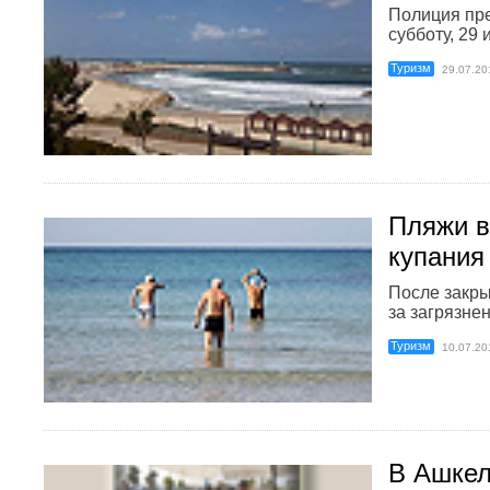
Полиция пре
субботу, 29 
Туризм
29.07.20
Пляжи в
купания
После закры
за загрязне
Туризм
10.07.20
В Ашкел