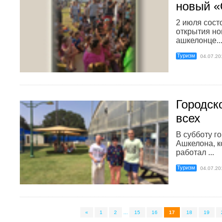
новый «
2 июля сост
открытия но
ашкелонце..
Туризм
04.07.20
Городск
всех
В субботу г
Ашкелона, к
работал ...
Туризм
04.07.20
«
1
2
...
15
16
17
18
19