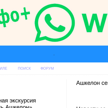
.
АИЛЕ
ПОИСК
ФОРУМ
Ашкелон се
ая экскурсия
ть Ашкелон»