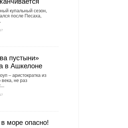
аканчивается
ный купальный сезон,
ался после Песаха,
.
17
ва пустыни»
а в Ашкелоне
оуп – аристократка из
 века, не раз
..
17
 в море опасно!