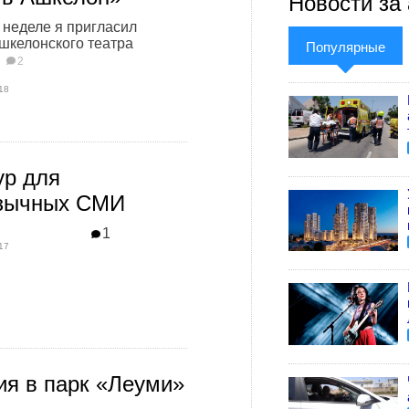
Новости за 
неделе я пригласил
шкелонского театра
Популярные
.
2
18
ур для
язычных СМИ
1
17
ия в парк «Леуми»