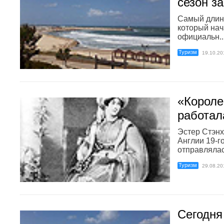
сезон з
Самый длин
который нач
официальн..
Туризм
19.10.20
«Короле
работал
Эстер Стэнх
Англии 19-го
отправлялас.
Туризм
29.08.20
Сегодня