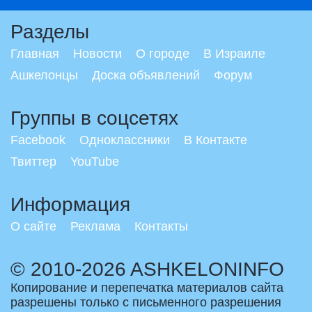
Разделы
Главная
Новости
О городе
В Израиле
Ашкелонцы
Доска объявлений
Форум
Группы в соцсетях
Facebook
Одноклассники
В Контакте
Твиттер
YouTube
Информация
О сайте
Реклама
Контакты
© 2010-2026 ASHKELONINFO
Копирование и перепечатка материалов сайта
разрешены только с письменного разрешения