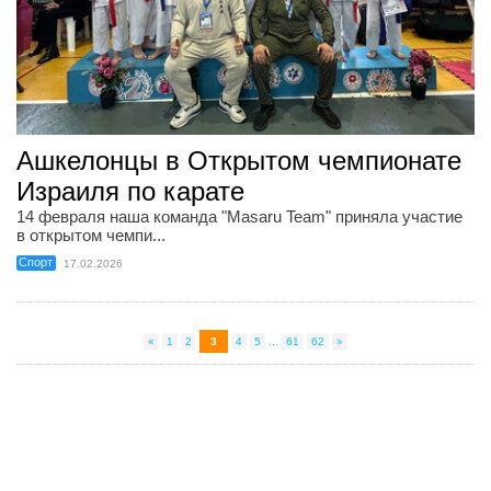
Ашкелонцы в Открытом чемпионате
Израиля по карате
14 февраля наша команда "Masaru Team" приняла участие
в открытом чемпи...
Спорт
17.02.2026
«
1
2
3
4
5
...
61
62
»