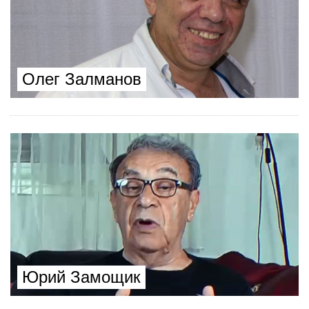
Олег Залманов
Юрий Замощик