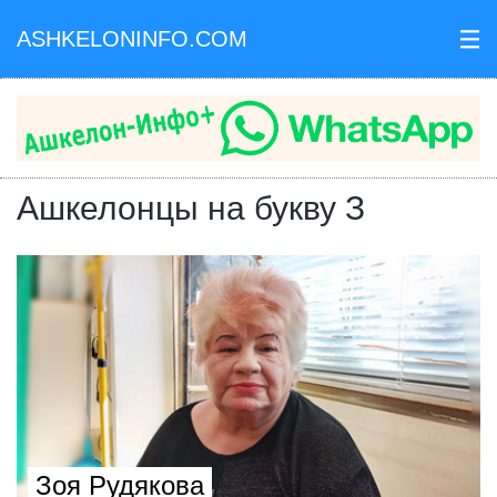
ASHKELONINFO.COM
III
Ашкелонцы на букву З
Зоя Рудякова