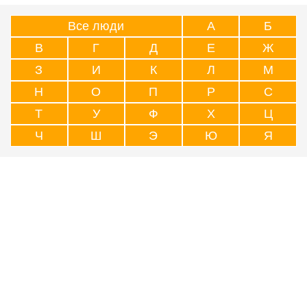
Все люди
А
Б
В
Г
Д
Е
Ж
З
И
К
Л
М
Н
О
П
Р
С
Т
У
Ф
Х
Ц
Ч
Ш
Э
Ю
Я